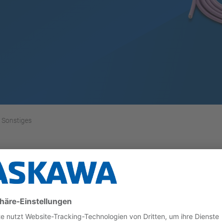
Sonstiges
r S5-115U/F