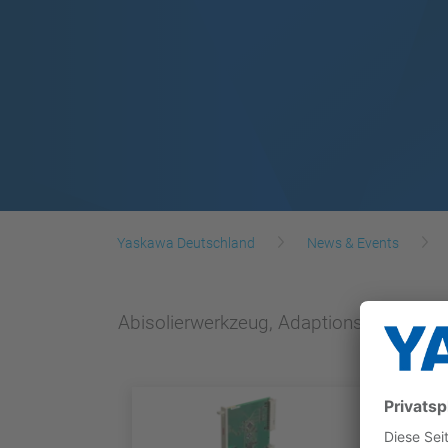
Yaskawa Deutschland
News & Events
Abisolierwerkzeug, Adaptionskapsel fü