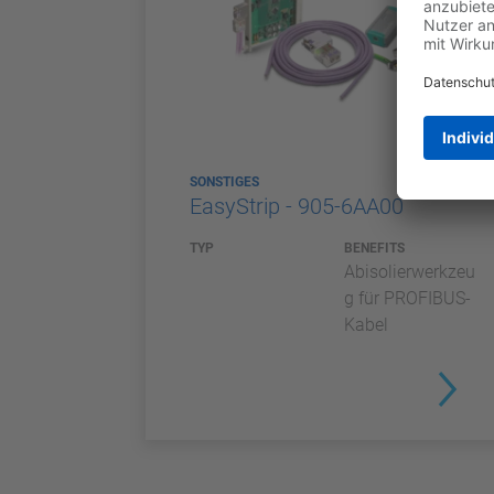
SONSTIGES
EasyStrip - 905-6AA00
TYP
BENEFITS
Abisolierwerkzeu
g für PROFIBUS-
Kabel