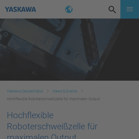
Yaskawa Deutschland
News & Events
Hochflexible Roboterschweißzelle für maximalen Output
Hochflexible
Roboterschweißzelle für
maximalen Output