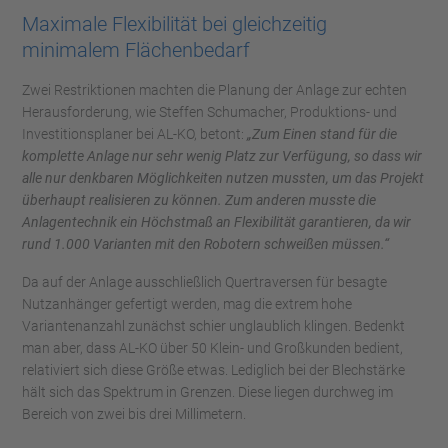
Maximale Flexibilität bei gleichzeitig
powered by
Usercentrics Consent
minimalem Flächenbedarf
Management Platform
Zwei Restriktionen machten die Planung der Anlage zur echten
Herausforderung, wie Steffen Schumacher, Produktions- und
Investitionsplaner bei AL-KO, betont:
„Zum Einen stand für die
komplette Anlage nur sehr wenig Platz zur Verfügung, so dass wir
alle nur denkbaren Möglichkeiten nutzen mussten, um das Projekt
überhaupt realisieren zu können. Zum anderen musste die
Anlagentechnik ein Höchstmaß an Flexibilität garantieren, da wir
rund 1.000 Varianten mit den Robotern schweißen müssen.“
Da auf der Anlage ausschließlich Quertraversen für besagte
Nutzanhänger gefertigt werden, mag die extrem hohe
Variantenanzahl zunächst schier unglaublich klingen. Bedenkt
man aber, dass AL-KO über 50 Klein- und Großkunden bedient,
relativiert sich diese Größe etwas. Lediglich bei der Blechstärke
hält sich das Spektrum in Grenzen. Diese liegen durchweg im
Bereich von zwei bis drei Millimetern.