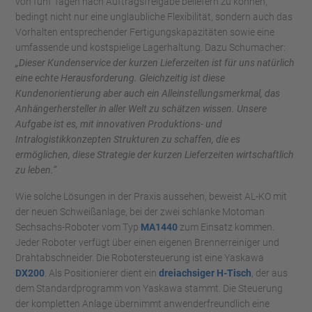
von fünf Tagen nach Auftragsfreigabe beliefern zu können,
bedingt nicht nur eine unglaubliche Flexibilität, sondern auch das
Vorhalten entsprechender Fertigungskapazitäten sowie eine
umfassende und kostspielige Lagerhaltung. Dazu Schumacher:
„Dieser Kundenservice der kurzen Lieferzeiten ist für uns natürlich
eine echte Herausforderung. Gleichzeitig ist diese
Kundenorientierung aber auch ein Alleinstellungsmerkmal, das
Anhängerhersteller in aller Welt zu schätzen wissen. Unsere
Aufgabe ist es, mit innovativen Produktions- und
Intralogistikkonzepten Strukturen zu schaffen, die es
ermöglichen, diese Strategie der kurzen Lieferzeiten wirtschaftlich
zu leben.“
Wie solche Lösungen in der Praxis aussehen, beweist AL-KO mit
der neuen Schweißanlage, bei der zwei schlanke Motoman
Sechsachs-Roboter vom Typ
MA1440
zum Einsatz kommen.
Jeder Roboter verfügt über einen eigenen Brennerreiniger und
Drahtabschneider. Die Robotersteuerung ist eine Yaskawa
DX200
. Als Positionierer dient ein
dreiachsiger H-Tisch
, der aus
dem Standardprogramm von Yaskawa stammt. Die Steuerung
der kompletten Anlage übernimmt anwenderfreundlich eine