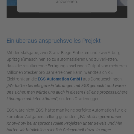
anzusehen.
Mehr Informationen
Akzeptieren
Ein überaus anspruchsvolles Projekt
powered by
Usercentrics Consent
Management Platform
Mit der Maßgabe, zwei Stanz-Biege-Einheiten und zwei Arburg
Spritzgießmaschinen so zu automatisieren und zu verketten,
dass die resultierende Fertigungsinsel einen Output von mehreren
Millionen Stecker pro Jahr erreichen kann, wandte sich KE
Elektronik an die
EGS Automation GmbH
aus Donaueschingen.
„Wir hatten bereits gute Erfahrungen mit EGS gemacht und waren
uns sicher, man würde uns auch in diesem Fall eine prozesssichere
Lösungen anbieten können“
, so Jens Gradenegger.
EGS wäre nicht EGS, hätte man keine perfekte Automation für die
komplexe Aufgabenstellung gefunden.
„Wir stellen gerne unser
Know-how bei anspruchsvollen Projekten unter Beweis und hier
hatten wir tatsächlich reichlich Gelegenheit dazu. In enger