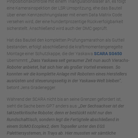
Pinpositionskontrolle mit einem Triangulationslaser an, es folgt
eine Kamerainspektion der LSR Umspritzung, ehe das Bauteil
über einen Kennzeichnungslaser mit einem Data Matrix Code
versehen wird, der eine hundertprozentige Rückverfolgbarkeit
sicherstellt. Anschließend wird auch der DMC geprüft.
Hat das Bauteil den kompletten Prüfungsmarathon als Gutteil
bestanden, erfolgt abschließend die kraftmomentengeregelte
Montage einer Schutzkappe, die der Yaskawa
SCARA SG650
übernimmt.
„Dass Yaskawa seit geraumer Zeit nun auch Vierachs-
Roboter anbietet, hat sich hier als großer Vorteil erwiesen. So
konnten wir die komplette Anlage mit Robotern eines Herstellers
ausrüsten und steuerungsseitig in der Yaskawa-Welt bleiben“
,
betont Jens Gradenegger.
Während der SCARA nicht bis an seine Grenzen gefordert ist,
sieht die Sache beim GP7 anders aus:
„Der Sechsachser ist der
taktzeitkritische Roboter, denn er bestückt nicht nur den
Rundschalttisch, sondern legt die Fertigteile abschließend in
einem SUMO Ecoplex2, dem Topseller unter den EGS
Palettiersystemen, in Trays ab. Hier mussten wir sämtliche