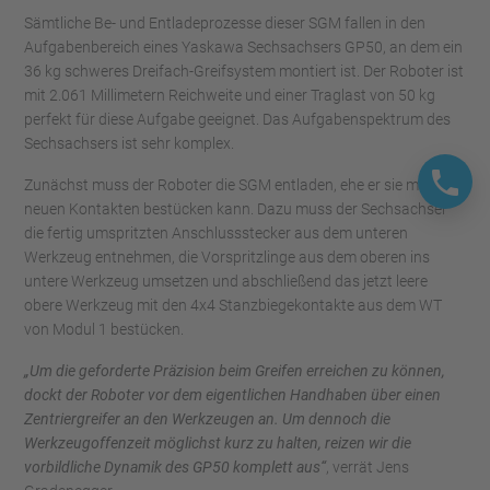
Sämtliche Be- und Entladeprozesse dieser SGM fallen in den
Aufgabenbereich eines Yaskawa Sechsachsers GP50, an dem ein
36 kg schweres Dreifach-Greifsystem montiert ist. Der Roboter ist
mit 2.061 Millimetern Reichweite und einer Traglast von 50 kg
perfekt für diese Aufgabe geeignet. Das Aufgabenspektrum des
Sechsachsers ist sehr komplex.
Zunächst muss der Roboter die SGM entladen, ehe er sie mit
neuen Kontakten bestücken kann. Dazu muss der Sechsachser
die fertig umspritzten Anschlussstecker aus dem unteren
Werkzeug entnehmen, die Vorspritzlinge aus dem oberen ins
untere Werkzeug umsetzen und abschließend das jetzt leere
obere Werkzeug mit den 4x4 Stanzbiegekontakte aus dem WT
von Modul 1 bestücken.
„Um die geforderte Präzision beim Greifen erreichen zu können,
dockt der Roboter vor dem eigentlichen Handhaben über einen
Zentriergreifer an den Werkzeugen an. Um dennoch die
Werkzeugoffenzeit möglichst kurz zu halten, reizen wir die
vorbildliche Dynamik des GP50 komplett aus“
, verrät Jens