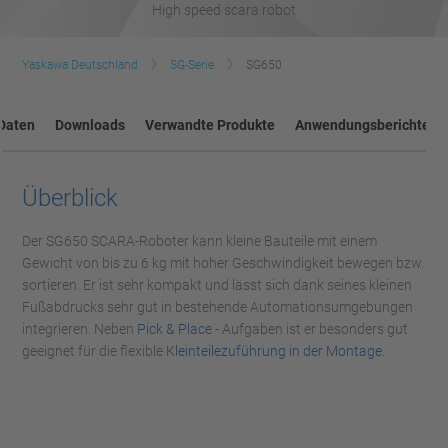
High speed scara robot
Yaskawa Deutschland
SG-Serie
SG650
Daten
Downloads
Verwandte Produkte
Anwendungsberichte
Überblick
Der SG650 SCARA-Roboter kann kleine Bauteile mit einem
Gewicht von bis zu 6 kg mit hoher Geschwindigkeit bewegen bzw.
sortieren. Er ist sehr kompakt und lässt sich dank seines kleinen
Fußabdrucks sehr gut in bestehende Automationsumgebungen
integrieren. Neben
Pick & Place
- Aufgaben ist er besonders gut
geeignet für die flexible
Kleinteilezuführung in der Montage
.