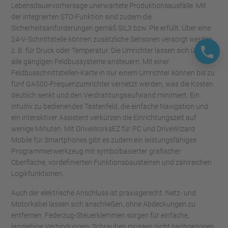
Lebensdauervorhersage unerwartete Produktionsausfälle. Mit
der integrierten STO-Funktion sind zudem die
Sicherheitsanforderungen gemäß SIL3 bzw. Ple erfüllt. Über eine
24-V-Schnittstelle können zusätzliche Sensoren versorgt werden,
z. B. für Druck oder Temperatur. Die Umrichter lassen sich über
alle gängigen Feldbussysteme ansteuern. Mit einer
Feldbusschnittstellen-Karte in nur einem Umrichter können bis zu
fünf GA500-Frequenzumrichter vernetzt werden, was die Kosten
deutlich senkt und den Verdrahtungsaufwand minimiert. Ein
intuitiv zu bedienendes Tastenfeld, die einfache Navigation und
ein interaktiver Assistent verkürzen die Einrichtungszeit auf
wenige Minuten. Mit DriveWorksEZ für PC und DriveWizard
Mobile für Smartphones gibt es zudem ein leistungsfähiges
Programmierwerkzeug mit symbolbasierter grafischer
Oberfläche, vordefinierten Funktionsbausteinen und zahlreichen
Logikfunktionen.
Auch der elektrische Anschluss ist praxisgerecht. Netz- und
Motorkabel lassen sich anschließen, ohne Abdeckungen zu
entfernen. Federzug-Steuerklemmen sorgen für einfache,
langlebige Verbindungen; Schrauben müssen nicht nachgezogen