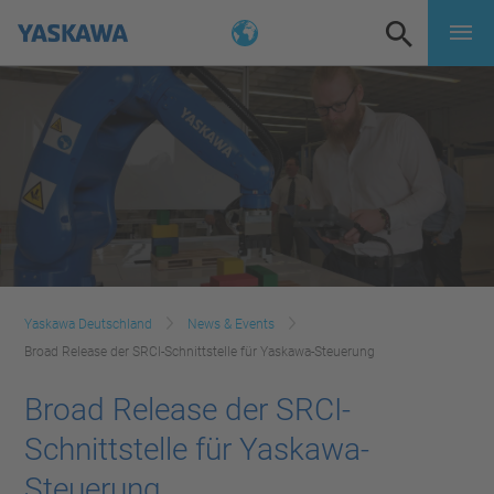
Yaskawa Deutschland
News & Events
Broad Release der SRCI-Schnittstelle für Yaskawa-Steuerung
Broad Release der SRCI-
Schnittstelle für Yaskawa-
Steuerung