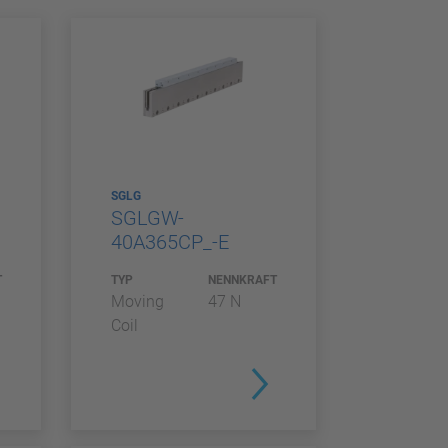
SGLG
SGLGW-
40A365CP_-E
T
TYP
NENNKRAFT
Moving
47 N
Coil