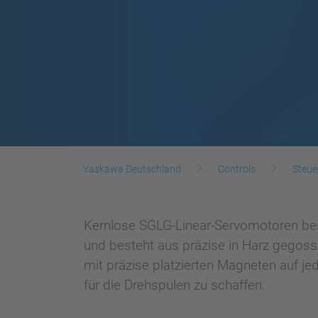
Yaskawa Deutschland
Controls
Steue
Kernlose SGLG-Linear-Servomotoren bes
und besteht aus präzise in Harz gegoss
mit präzise platzierten Magneten auf j
für die Drehspulen zu schaffen.