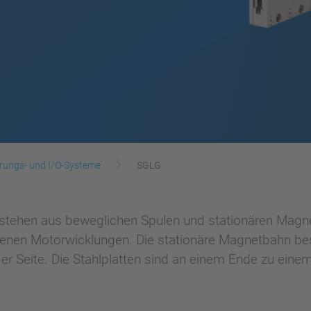
rungs- und I/O-Systeme
SGLG
tehen aus beweglichen Spulen und stationären Magnet
enen Motorwicklungen. Die stationäre Magnetbahn best
eder Seite. Die Stahlplatten sind an einem Ende zu ei