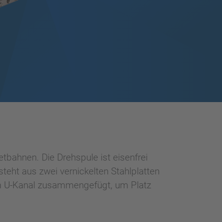
bahnen. Die Drehspule ist eisenfrei
eht aus zwei vernickelten Stahlplatten
nem U-Kanal zusammengefügt, um Platz