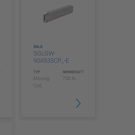
SGLG
SGLGW-
90A535CP_-E
T
TYP
NENNKRAFT
Moving
750 N
Coil