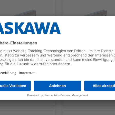
SGLG
SGLG
SGLGW-
SGLGW-
60A140CP_-E
60A253CP_-E
TYP
NENNKRAFT
TYP
NENNKRAF
Moving
70 N
Moving
140 N
Coil
Coil