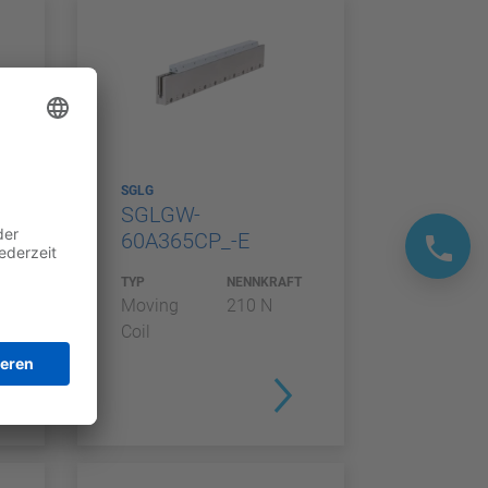
SGLG
SGLGW-
60A365CP_-E
T
TYP
NENNKRAFT
Moving
210 N
Coil