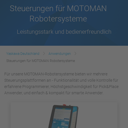
Steuerungen für MOTOMAN
Robotersysteme
Leistungsstark und bedienerfreundlich
Yaskawa Deutschland
Anwendungen
Steuerungen für MOTOMAN Robotersysteme
Für unsere MOTOMAN-Robotersysteme bieten wir mehrere
Steuerungsplattformen an - Funktionalität und volle Kontrolle für
erfahrene Programmierer, Höchstgeschwindigkeit für Pick&Place
Anwender, und einfach & kompakt für smarte Anwender.