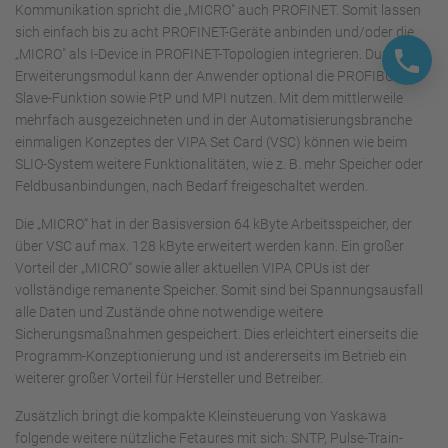
Kommunikation spricht die „MICRO" auch PROFINET. Somit lassen
sich einfach bis zu acht PROFINET-Geräte anbinden und/oder die
„MICRO" als I-Device in PROFINET-Topologien integrieren. Durch ein
Erweiterungsmodul kann der Anwender optional die PROFIBUS-
Slave-Funktion sowie PtP und MPI nutzen. Mit dem mittlerweile
mehrfach ausgezeichneten und in der Automatisierungsbranche
einmaligen Konzeptes der VIPA Set Card (VSC) können wie beim
SLIO-System weitere Funktionalitäten, wie z. B. mehr Speicher oder
Feldbusanbindungen, nach Bedarf freigeschaltet werden.
Die „MICRO“ hat in der Basisversion 64 kByte Arbeitsspeicher, der
über VSC auf max. 128 kByte erweitert werden kann. Ein großer
Vorteil der „MICRO“ sowie aller aktuellen VIPA CPUs ist der
vollständige remanente Speicher. Somit sind bei Spannungsausfall
alle Daten und Zustände ohne notwendige weitere
Sicherungsmaßnahmen gespeichert. Dies erleichtert einerseits die
Programm-Konzeptionierung und ist andererseits im Betrieb ein
weiterer großer Vorteil für Hersteller und Betreiber.
Zusätzlich bringt die kompakte Kleinsteuerung von Yaskawa
folgende weitere nützliche Fetaures mit sich: SNTP, Pulse-Train-