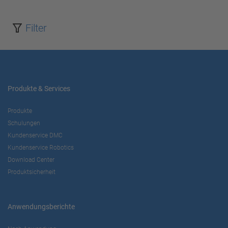
Akzeptieren
Filter
powered by
Usercentrics Consent
Management Platform
Produkte & Services
Produkte
Schulungen
Kundenservice DMC
Kundenservice Robotics
Download Center
Produktsicherheit
Anwendungsberichte