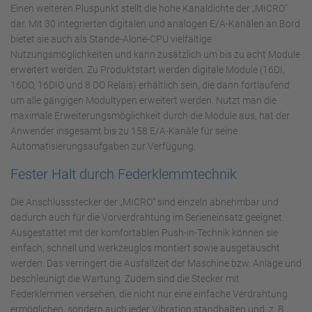
Einen weiteren Pluspunkt stellt die hohe Kanaldichte der „MICRO“
dar. Mit 30 integrierten digitalen und analogen E/A-Kanälen an Bord
bietet sie auch als Stande-Alone-CPU vielfältige
Nutzungsmöglichkeiten und kann zusätzlich um bis zu acht Module
erweitert werden. Zu Produktstart werden digitale Module (16DI,
16DO, 16DIO und 8 DO Relais) erhältlich sein, die dann fortlaufend
um alle gängigen Modultypen erweitert werden. Nutzt man die
maximale Erweiterungsmöglichkeit durch die Module aus, hat der
Anwender insgesamt bis zu 158 E/A-Kanäle für seine
Automatisierungsaufgaben zur Verfügung.
Fester Halt durch Federklemmtechnik
Die Anschlussstecker der „MICRO“ sind einzeln abnehmbar und
dadurch auch für die Vorverdrahtung im Serieneinsatz geeignet.
Ausgestattet mit der komfortablen Push-in-Technik können sie
einfach, schnell und werkzeuglos montiert sowie ausgetauscht
werden. Das verringert die Ausfallzeit der Maschine bzw. Anlage und
beschleunigt die Wartung. Zudem sind die Stecker mit
Federklemmen versehen, die nicht nur eine einfache Verdrahtung
ermöglichen, sondern auch jeder Vibration standhalten und z. B.