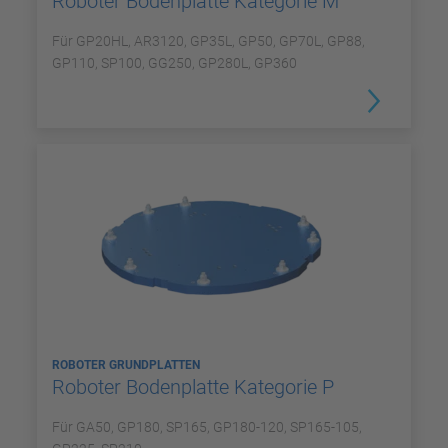
Roboter Bodenplatte Kategorie M
Für GP20HL, AR3120, GP35L, GP50, GP70L, GP88,
GP110, SP100, GG250, GP280L, GP360
ROBOTER GRUNDPLATTEN
Roboter Bodenplatte Kategorie P
Für GA50, GP180, SP165, GP180-120, SP165-105,