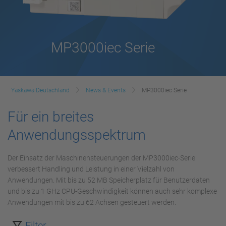
MP3000iec Serie
Yaskawa Deutschland
News & Events
MP3000iec Serie
Für ein breites
Anwendungsspektrum
Der Einsatz der Maschinensteuerungen der MP3000iec-Serie
verbessert Handling und Leistung in einer Vielzahl von
Anwendungen. Mit bis zu 52 MB Speicherplatz für Benutzerdaten
und bis zu 1 GHz CPU-Geschwindigkeit können auch sehr komplexe
Anwendungen mit bis zu 62 Achsen gesteuert werden.
Filter