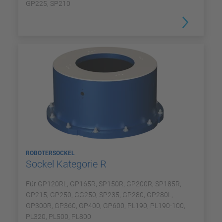
GP225, SP210
ROBOTERSOCKEL
Sockel Kategorie R
Für GP120RL, GP165R, SP150R, GP200R, SP185R,
GP215, GP250, GG250, SP235, GP280, GP280L,
GP300R, GP360, GP400, GP600, PL190, PL190-100,
PL320, PL500, PL800