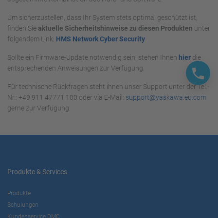
Um sicherzustellen, dass Ihr System stets optimal geschützt ist,
finden Sie
aktuelle Sicherheitshinweise zu diesen Produkten
unter
folgendem Link:
HMS Network Cyber Security
Sollte ein Firmware-Update notwendig sein, stehen Ihnen
hier
die
entsprechenden Anweisungen zur Verfügung.
Für technische Rückfragen steht ihnen unser Support unter der Tel.-
Nr.: +49 911 47771 100 oder via E-Mail:
support@yaskawa.eu.com
gerne zur Verfügung.
Produkte & Services
Produkte
Schulungen
Kundenservice DMC