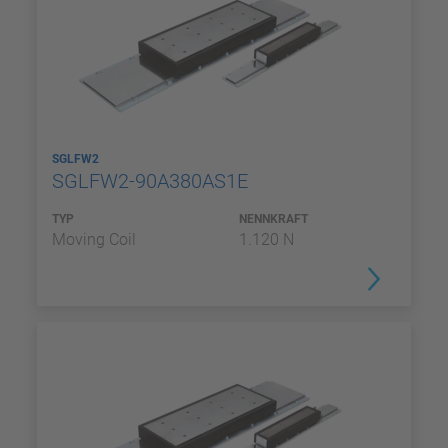
SGLFW2
SGLFW2-90A380AS1E
TYP
NENNKRAFT
Moving Coil
1.120 N