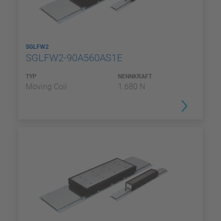
SGLFW2
SGLFW2-90A560AS1E
TYP
NENNKRAFT
Moving Coil
1.680 N