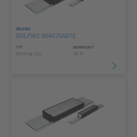
SGLFW2
SGLFW2-30A070AS1E
TYP
NENNKRAFT
Moving Coil
45 N