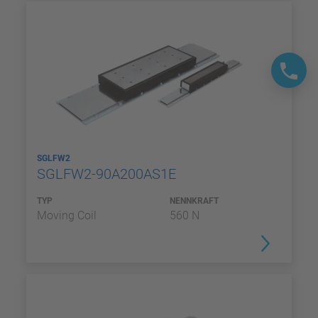
SGLFW2
SGLFW2-90A200AS1E
TYP
NENNKRAFT
Moving Coil
560 N