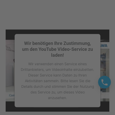
Wir benötigen Ihre Zustimmung,
um den YouTube Video-Service zu
laden!
Wir verwenden einen Service eines
Drittanbieters, um Videoinhalte einzubetten.
Dieser Service kann Daten zu Ihren
Aktivitäten sammeln. Bitte lesen Sie die
Details durch und stimmen Sie der Nutzung
des Service zu, um dieses Video
anzusehen.
Mehr Informationen