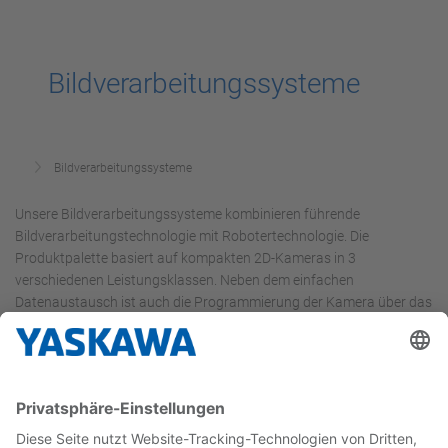
Bildverarbeitungssysteme
Bildverarbeitungssysteme
Unsere Bildverarbeitungssysteme kombinieren führende
Bildverarbeitungstechnologie mit Robotertechnologie. Die
Produktpalette basiert auf kompakten 2D-Kameras in 3
verschiedenen Leistungsklassen. Neben dem einfachen
Datenaustausch ist auch die Programmierung der Kamera über das
Teach-Pendant des Roboters möglich.