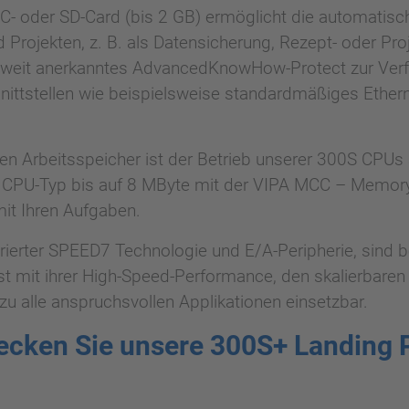
C- oder SD-Card (bis 2 GB) ermöglicht die automatisc
Projekten, z. B. als Datensicherung, Rezept- oder Pro
tweit anerkanntes AdvancedKnowHow-Protect zur Verfü
hnittstellen wie beispielsweise standardmäßiges Ethe
ten Arbeitsspeicher ist der Betrieb unserer 300S CPUs
h CPU-Typ bis auf 8 MByte mit der VIPA MCC – MemoryCo
it Ihren Aufgaben.
erter SPEED7 Technologie und E/A-Peripherie, sind b
t mit ihrer High-Speed-Performance, den skalierbaren 
u alle anspruchsvollen Applikationen einsetzbar.
ecken Sie unsere 300S+ Landing 