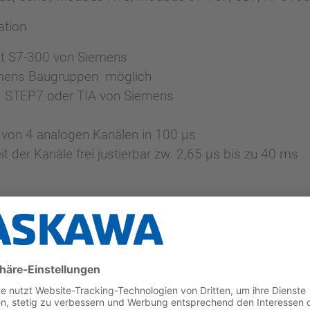
ation
it S7-300 von Siemens
emens Baugruppen möglich
 STEP7 oder TIA von Siemens
von 4 analogen Kanälen in 100 µs
it der Kanäle frei justierbar zw. 2,65 µs bis zu 40 ms
r - direkt an der CPU!
n Leistung und Kapazität
00Splus@yaskawa.eu
, um mehr über unsere Systemfa