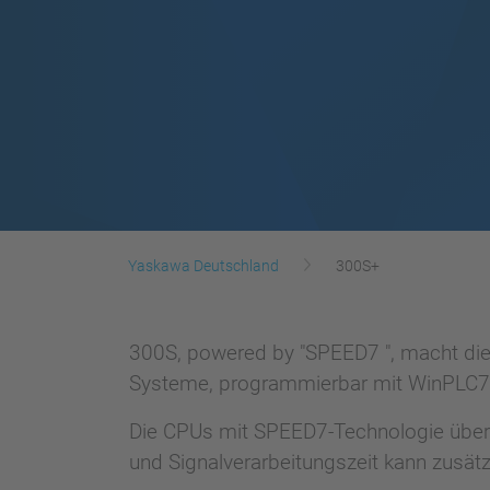
Yaskawa Deutschland
300S+
300S, powered by "SPEED7 ", macht die
Systeme, programmierbar mit WinPLC7
Die CPUs mit SPEED7-Technologie überz
und Signalverarbeitungszeit kann zusät