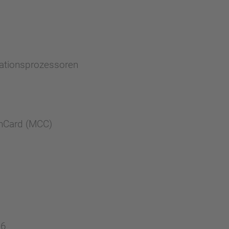
kationsprozessoren
onCard (MCC)
06