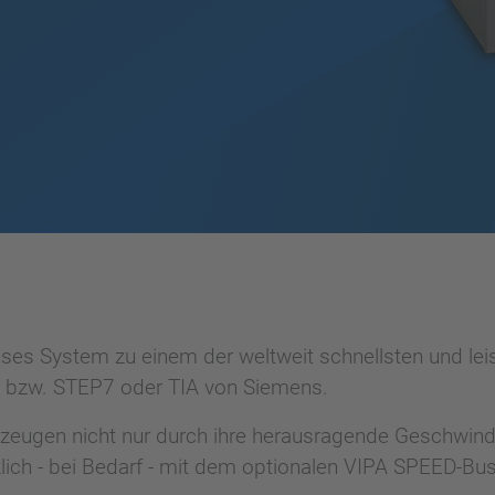
ses System zu einem der weltweit schnellsten und lei
 bzw. STEP7 oder TIA von Siemens.
eugen nicht nur durch ihre herausragende Geschwindi
zlich - bei Bedarf - mit dem optionalen VIPA SPEED-Bu