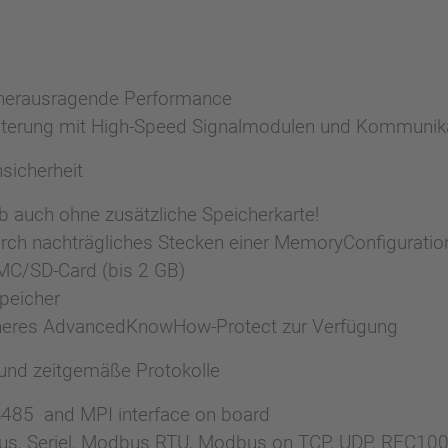
r herausragende Performance
eiterung mit High-Speed Signalmodulen und Kommuni
sicherheit
ieb auch ohne zusätzliche Speicherkarte!
urch nachträgliches Stecken einer MemoryConfigurati
MMC/SD-Card (bis 2 GB)
Speicher
cheres AdvancedKnowHow-Protect zur Verfügung
und zeitgemäße Protokolle
S485 and MPI interface on board
rbus, Seriel, Modbus RTU, Modbus on TCP, UDP, RFC10