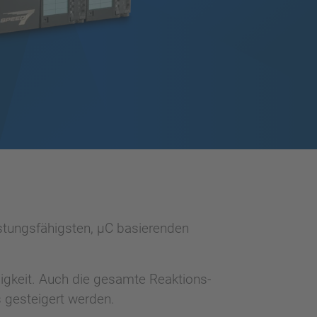
stungsfähigsten, µC basierenden
gkeit. Auch die gesamte Reaktions-
s gesteigert werden.