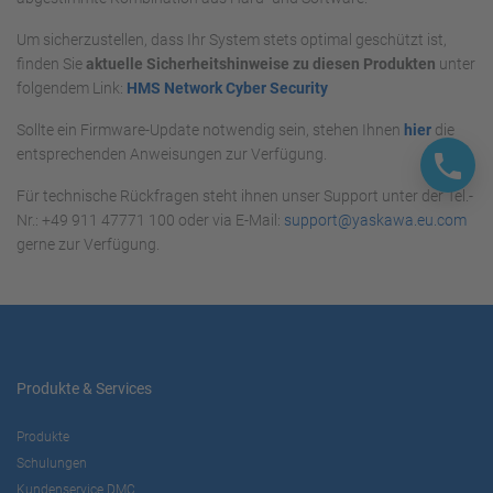
Um sicherzustellen, dass Ihr System stets optimal geschützt ist,
finden Sie
aktuelle Sicherheitshinweise zu diesen Produkten
unter
folgendem Link:
HMS Network Cyber Security
Sollte ein Firmware-Update notwendig sein, stehen Ihnen
hier
die
entsprechenden Anweisungen zur Verfügung.
Für technische Rückfragen steht ihnen unser Support unter der Tel.-
Nr.: +49 911 47771 100 oder via E-Mail:
support@yaskawa.eu.com
gerne zur Verfügung.
Produkte & Services
Produkte
Schulungen
Kundenservice DMC