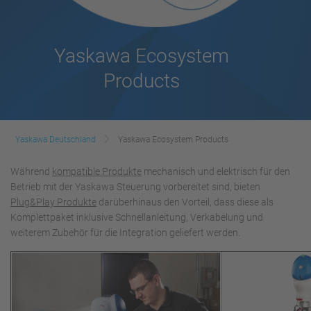
Yaskawa Ecosystem
Products
Yaskawa Deutschland
Yaskawa Ecosystem Products
Während
kompatible Produkte
mechanisch und elektrisch für den
Betrieb mit der Yaskawa Steuerung vorbereitet sind, bieten
Plug&Play Produkte
darüberhinaus den Vorteil, dass diese als
Komplettpaket inklusive Schnellanleitung, Verkabelung und
weiterem Zubehör für die Integration geliefert werden.