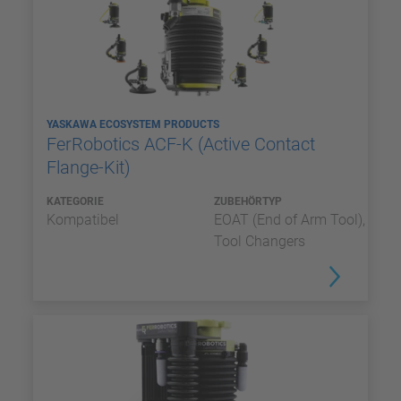
YASKAWA ECOSYSTEM PRODUCTS
FerRobotics ACF-K (Active Contact
Flange-Kit)
KATEGORIE
ZUBEHÖRTYP
Kompatibel
EOAT (End of Arm Tool),
Tool Changers