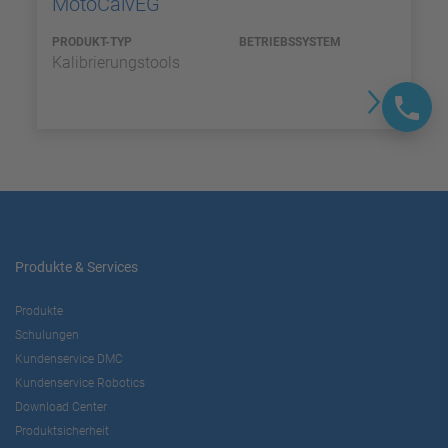
MotoCalvEG
PRODUKT-TYP
BETRIEBSSYSTEM
Kalibrierungstools
Produkte & Services
Produkte
Schulungen
Kundenservice DMC
Kundenservice Robotics
Download Center
Produktsicherheit