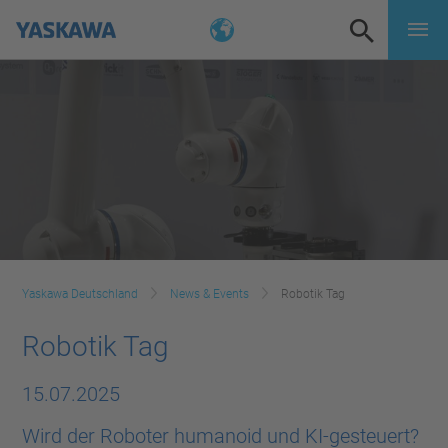
Yaskawa Deutschland
News & Events
Robotik Tag
Robotik Tag
15.07.2025
Wird der Roboter humanoid und KI-gesteuert?