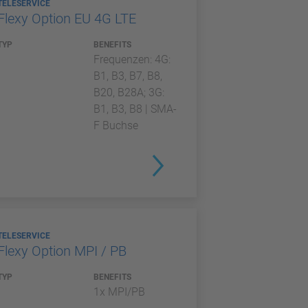
TELESERVICE
Flexy Option EU 4G LTE
TYP
BENEFITS
Frequenzen: 4G:
B1, B3, B7, B8,
B20, B28A; 3G:
B1, B3, B8 | SMA-
F Buchse
TELESERVICE
Flexy Option MPI / PB
TYP
BENEFITS
1x MPI/PB