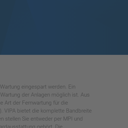
Wartung eingespart werden. Ein
d Wartung der Anlagen möglich ist. Aus
e Art der Fernwartung für die
 VIPA bietet die komplette Bandbreite
 stellen Sie entweder per MPI und
dardausstattung gehört. Die