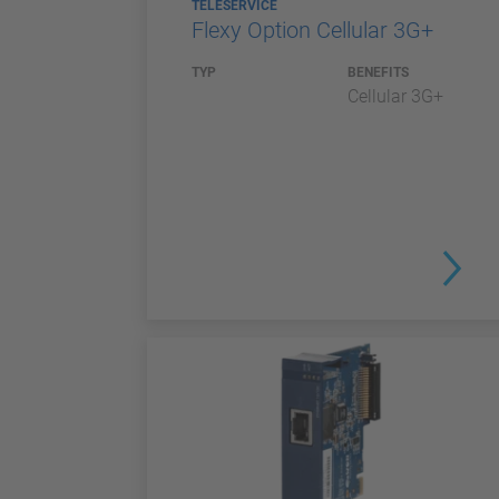
TELESERVICE
Flexy Option Cellular 3G+
TYP
BENEFITS
Cellular 3G+