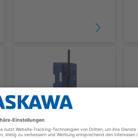
TELESERVICE
Flexy IOT Router
TYP
BENEFITS