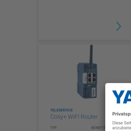
TELESERVICE
Cosy+ WIFI Router
TYP
BENEFITS