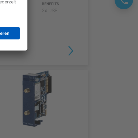
TYP
BENEFITS
3x USB