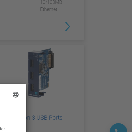
10/100MB
Ethernet
TELESERVICE
Flexy Option 3 USB Ports
Card