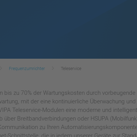
Frequenzumrichter
Teleservice
en bis zu 70% der Wartungskosten durch vorbeugende 
nwartung, mit der eine kontinuierliche Überwachung un
VIPA Teleservice-Modulen eine moderne und intelligent
b über Breitbandverbindungen oder HSUPA (Mobilfunk).
Kommunikation zu Ihren Automatisierungskomponenten
t-Schnittstelle, die in jedem unserer Geräte zur Stan