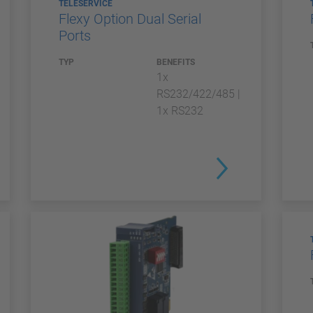
TELESERVICE
Flexy Option Dual Serial
Ports
TYP
BENEFITS
1x
RS232/422/485 |
1x RS232