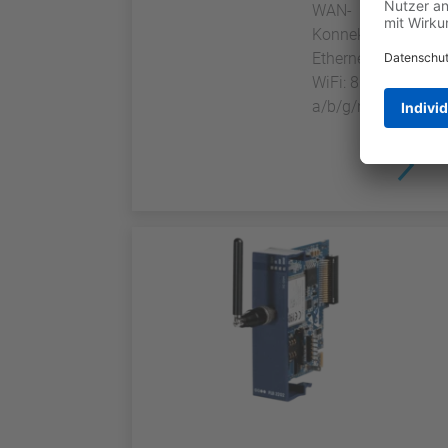
WAN-
Konnektivität:
Ethernet oder
WiFi: 802.11
a/b/g/n