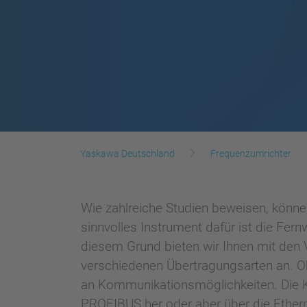
Yaskawa Deutschland
Frequenzumrichter
Wie zahlreiche Studien beweisen, könn
sinnvolles Instrument dafür ist die Fer
diesem Grund bieten wir Ihnen mit den 
verschiedenen Übertragungsarten an. O
an Kommunikationsmöglichkeiten. Die 
PROFIBUS her oder aber über die Etherne