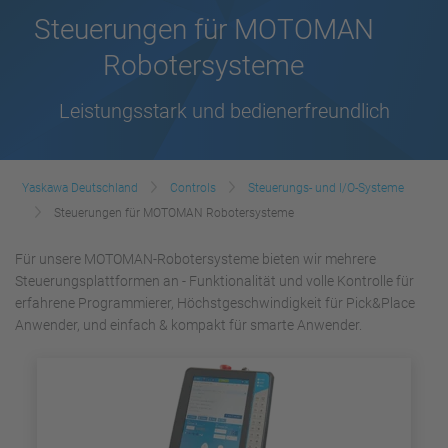
Steuerungen für MOTOMAN
Robotersysteme
Leistungsstark und bedienerfreundlich
Yaskawa Deutschland
Controls
Steuerungs- und I/O-Systeme
Steuerungen für MOTOMAN Robotersysteme
Für unsere MOTOMAN-Robotersysteme bieten wir mehrere
Steuerungsplattformen an - Funktionalität und volle Kontrolle für
erfahrene Programmierer, Höchstgeschwindigkeit für Pick&Place
Anwender, und einfach & kompakt für smarte Anwender.