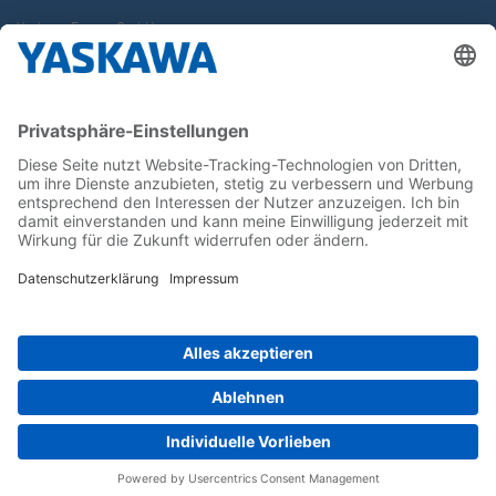
Yaskawa Europe GmbH
Karriere
Kontakt
Kontaktformular
Newsletter
Follow us on...
Home
AGB
Impressum
Privacy
Cookie Choices
Whistleblowing
Yaskawa Europe GmbH