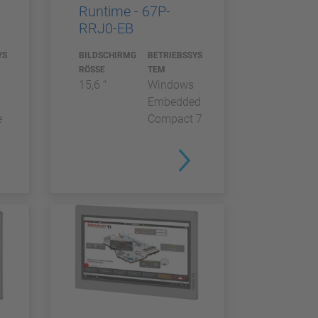
Runtime - 67P-
RRJ0-EB
YS
BILDSCHIRMG
BETRIEBSSYS
RÖSSE
TEM
15,6 "
Windows
Embedded
e
Compact 7