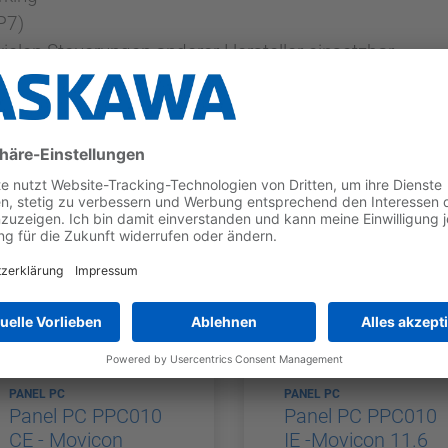
P7)
vielen Steuerungen anderer Hersteller einsetzbar
Jetzt die Broschüre downloaden
PANEL PC
PANEL PC
Panel PC PPC010
Panel PC PPC010
CE - Movicon
IE -Movicon 11.6