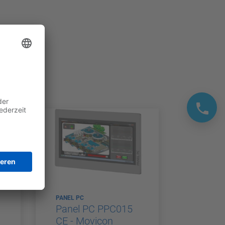
PANEL PC
Panel PC PPC015
CE - Movicon