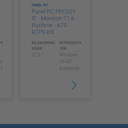
PANEL PC
Panel PC PPC021
IE - Movicon 11.6
Runtime - 67S-
RTP0-KB
YS
BILDSCHIRMG
BETRIEBSSYS
RÖSSE
TEM
21,5 "
Windows
d
10 IoT
 7
Enterprise