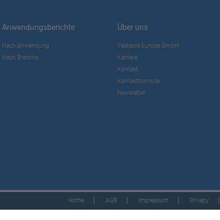
Anwendungsberichte
Über uns
Nach Anwendung
Yaskawa Europe GmbH
Nach Branche
Karriere
Kontakt
Kontaktformular
Newsletter
Home
AGB
Impressum
Privacy