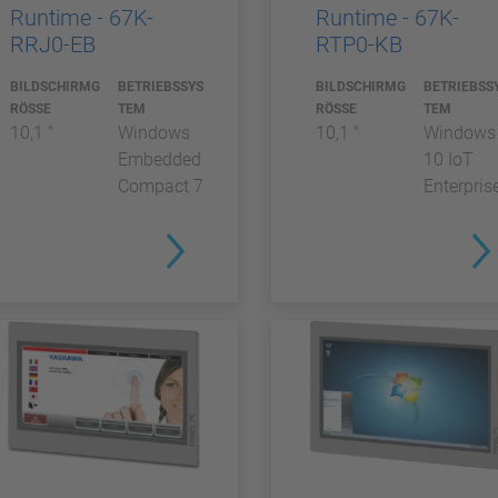
Runtime - 67K-
Runtime - 67K-
RRJ0-EB
RTP0-KB
BILDSCHIRMG
BETRIEBSSYS
BILDSCHIRMG
BETRIEBSS
RÖSSE
TEM
RÖSSE
TEM
10,1 "
Windows
10,1 "
Windows
Embedded
10 IoT
Compact 7
Enterpris