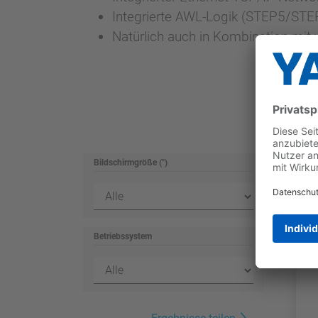
Integrierte AWL-Logik (STEP5/STE
Natürlich auch in Kombination mit 
Bildschirmgröße (")
Betriebssystem