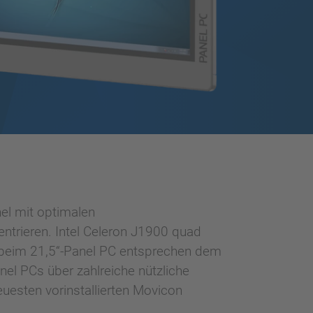
el mit optimalen
ntrieren. Intel Celeron J1900 quad
HD beim 21,5“-Panel PC entsprechen dem
el PCs über zahlreiche nützliche
uesten vorinstallierten Movicon