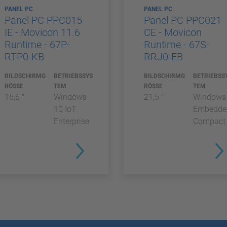
PANEL PC
PANEL PC
Panel PC PPC015
Panel PC PPC021
IE - Movicon 11.6
CE - Movicon
Runtime - 67P-
Runtime - 67S-
RTP0-KB
RRJ0-EB
BILDSCHIRMG
BETRIEBSSYS
BILDSCHIRMG
BETRIEBSS
RÖSSE
TEM
RÖSSE
TEM
15,6 "
Windows
21,5 "
Windows
10 IoT
Embedde
Enterprise
Compact