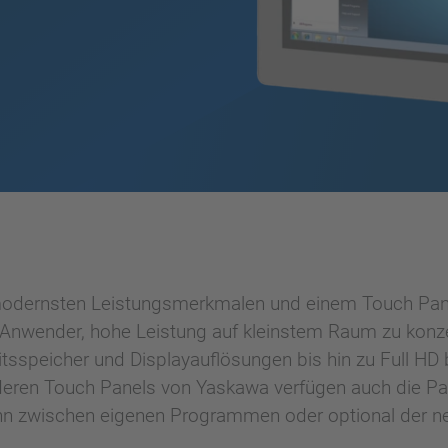
 modernsten Leistungsmerkmalen und einem Touch Pan
Anwender, hohe Leistung auf kleinstem Raum zu konze
beitsspeicher und Displayauflösungen bis hin zu Full 
nderen Touch Panels von Yaskawa verfügen auch die Pan
kann zwischen eigenen Programmen oder optional der ne