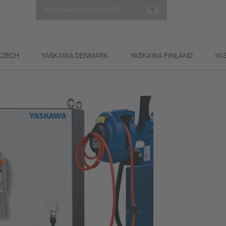
YASKAWA (UNKNOWN SITE)
CZECH
YASKAWA DENMARK
YASKAWA FINLAND
YA