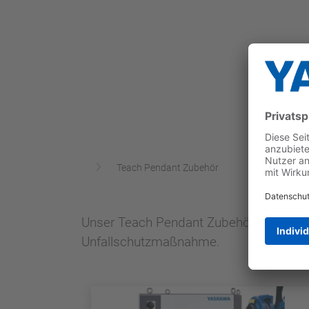
Teach Pendant Zubehör
Unser Teach Pendant Zubehör verbessert
Unfallschutzmaßnahme.