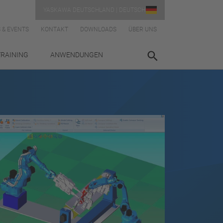
YASKAWA DEUTSCHLAND | DEUTSCH
 & EVENTS
KONTAKT
DOWNLOADS
ÜBER UNS
TRAINING
ANWENDUNGEN