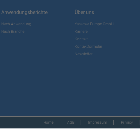
Anwendungsberichte
Über uns
Nach Anwendung
Yaskawa Europe GmbH
Nach Branche
Karriere
Kontakt
Kontaktformular
Newsletter
Home
AGB
Impressum
Privacy