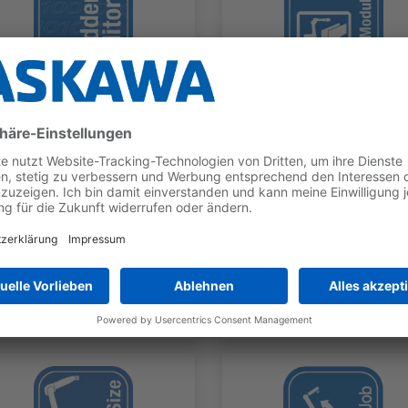
ROBOTICS SOFTWARE
ROBOTICS SOFTWARE
LadderEditor
RCS Modules
PRODUKT-TYP
BETRIEBSSYS
PRODUKT-TYP
BETRIEBSS
Offline
Offline
TEM
TEM
Tools
Tools