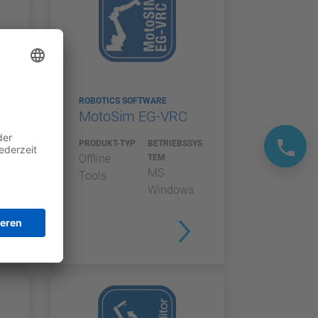
ROBOTICS SOFTWARE
MotoSim EG-VRC
YS
PRODUKT-TYP
BETRIEBSSYS
Offline
TEM
MS
Tools
Windows