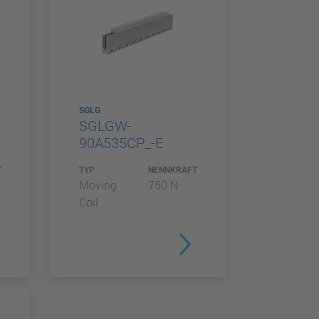
SGLG
SGLGW-
90A535CP_-E
T
TYP
NENNKRAFT
Moving
750 N
Coil