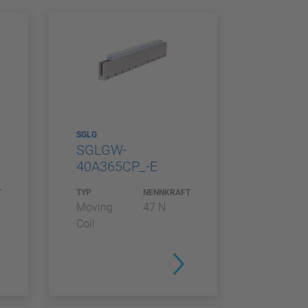
SGLG
SGLGW-
40A365CP_-E
T
TYP
NENNKRAFT
Moving
47 N
Coil