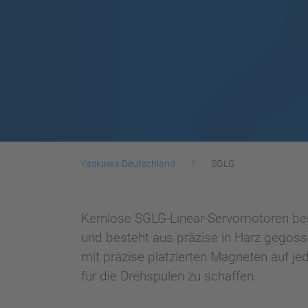
Yaskawa Deutschland
SGLG
Kernlose SGLG-Linear-Servomotoren bes
und besteht aus präzise in Harz gegoss
mit präzise platzierten Magneten auf j
für die Drehspulen zu schaffen.