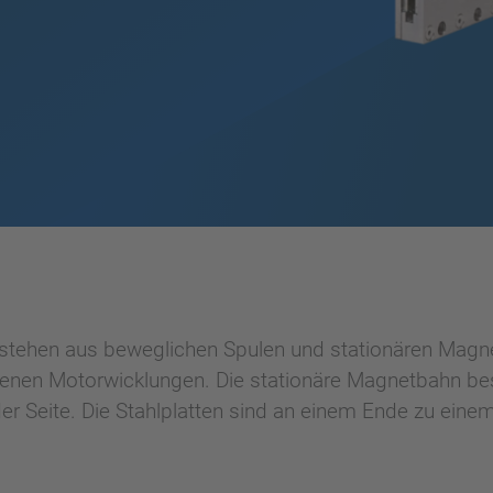
tehen aus beweglichen Spulen und stationären Magnet
enen Motorwicklungen. Die stationäre Magnetbahn best
eder Seite. Die Stahlplatten sind an einem Ende zu ei