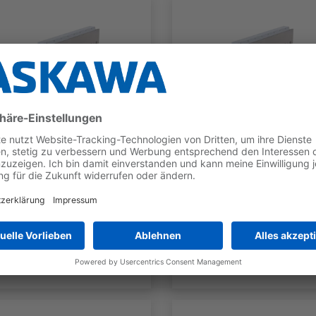
SGLG
SGLG
SGLGW-
SGLGW-
60A140CP_-E
60A253CP_-E
TYP
NENNKRAFT
TYP
NENNKRAF
Moving
70 N
Moving
140 N
Coil
Coil