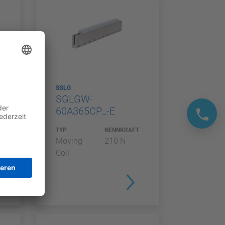
SGLG
SGLGW-
60A365CP_-E
T
TYP
NENNKRAFT
Moving
210 N
Coil