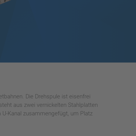
bahnen. Die Drehspule ist eisenfrei
eht aus zwei vernickelten Stahlplatten
nem U-Kanal zusammengefügt, um Platz