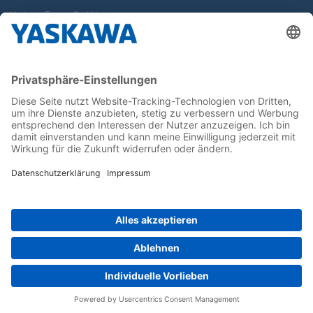
Yaskawa Europe GmbH
Karriere
Kontakt
Kontaktformular
Newsletter
Follow us on...
Home
AGB
Impressum
Privacy
Cookie Choices
Whistleblowing
Yaskawa Europe GmbH