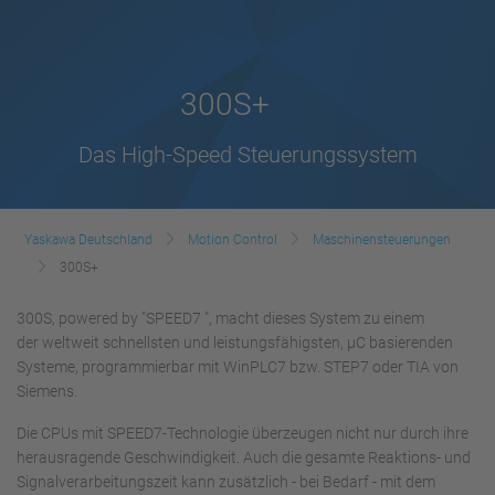
300S+
Das High-Speed Steuerungssystem
Yaskawa Deutschland
Motion Control
Maschinensteuerungen
300S+
300S, powered by "SPEED7 ", macht dieses System zu einem
der weltweit schnellsten und leistungsfähigsten, µC basierenden
Systeme, programmierbar mit WinPLC7 bzw. STEP7 oder TIA von
Siemens.
Die CPUs mit SPEED7-Technologie überzeugen nicht nur durch ihre
herausragende Geschwindigkeit. Auch die gesamte Reaktions- und
Signalverarbeitungszeit kann zusätzlich - bei Bedarf - mit dem