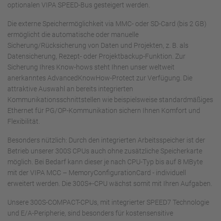
optionalen VIPA SPEED-Bus gesteigert werden.
Die externe Speichermöglichkeit via MMC- oder SD-Card (bis 2 GB)
ermöglicht die automatische oder manuelle
Sicherung/Rücksicherung von Daten und Projekten, z. B. als
Datensicherung, Rezept- oder Projektbackup-Funktion. Zur
Sicherung Ihres Know-hows steht Ihnen unser weltweit
anerkanntes AdvancedKnowHow-Protect zur Verfügung. Die
attraktive Auswahl an bereits integrierten
Kommunikationsschnittstellen wie beispielsweise standardmäßiges
Ethernet für PG/OP-Kommunikation sichern Ihnen Komfort und
Flexibilität.
Besonders nützlich: Durch den integrierten Arbeitsspeicher ist der
Betrieb unserer 300S CPUs auch ohne zusätzliche Speicherkarte
möglich. Bei Bedarf kann dieser je nach CPU-Typ bis auf 8 MByte
mit der VIPA MCC – MemoryConfigurationCard - individuell
erweitert werden. Die 300S+-CPU wächst somit mit Ihren Aufgaben.
Unsere 300S-COMPACT-CPUs, mit integrierter SPEED7 Technologie
und E/A-Peripherie, sind besonders für kostensensitive