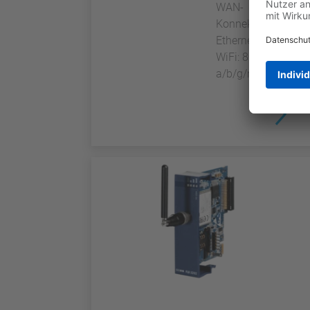
WAN-
Konnektivität:
Ethernet oder
WiFi: 802.11
a/b/g/n