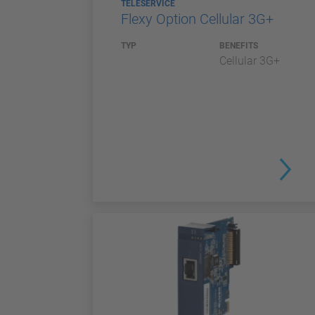
TELESERVICE
Flexy Option Cellular 3G+
TYP
BENEFITS
Cellular 3G+