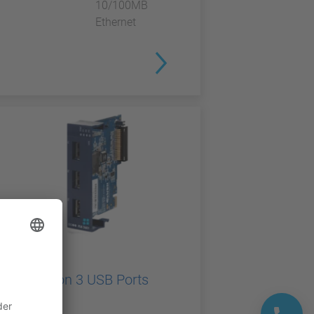
10/100MB
Ethernet
TELESERVICE
Flexy Option 3 USB Ports
Card