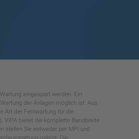
Wartung eingespart werden. Ein
d Wartung der Anlagen möglich ist. Aus
e Art der Fernwartung für die
 VIPA bietet die komplette Bandbreite
 stellen Sie entweder per MPI und
dardausstattung gehört. Die