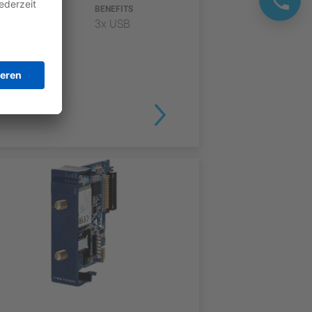
TYP
BENEFITS
3x USB