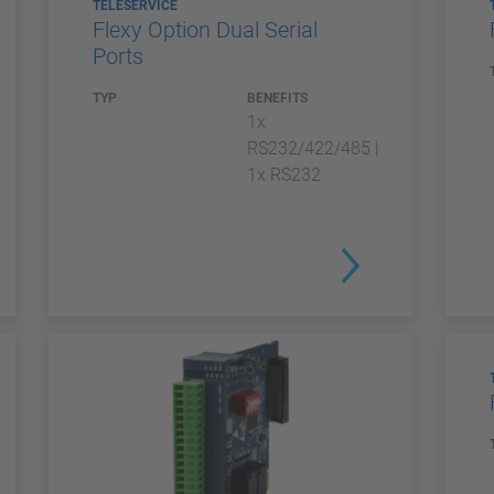
TELESERVICE
Flexy Option Dual Serial
Ports
TYP
BENEFITS
1x
RS232/422/485 |
1x RS232