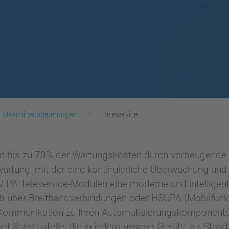
Maschinensteuerungen
Teleservice
en bis zu 70% der Wartungskosten durch vorbeugende 
nwartung, mit der eine kontinuierliche Überwachung un
VIPA Teleservice-Modulen eine moderne und intelligent
b über Breitbandverbindungen oder HSUPA (Mobilfunk).
Kommunikation zu Ihren Automatisierungskomponenten
t-Schnittstelle, die in jedem unserer Geräte zur Stan