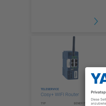
TELESERVICE
Cosy+ WIFI Router
TYP
BENEFITS