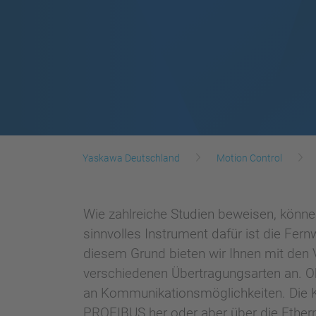
Yaskawa Deutschland
Motion Control
Wie zahlreiche Studien beweisen, könn
sinnvolles Instrument dafür ist die Fer
diesem Grund bieten wir Ihnen mit den 
verschiedenen Übertragungsarten an. O
an Kommunikationsmöglichkeiten. Die 
PROFIBUS her oder aber über die Etherne