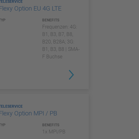
TELESERVICE
Flexy Option EU 4G LTE
TYP
BENEFITS
Frequenzen: 4G:
B1, B3, B7, B8,
B20, B28A; 3G:
B1, B3, B8 | SMA-
F Buchse
TELESERVICE
Flexy Option MPI / PB
TYP
BENEFITS
1x MPI/PB