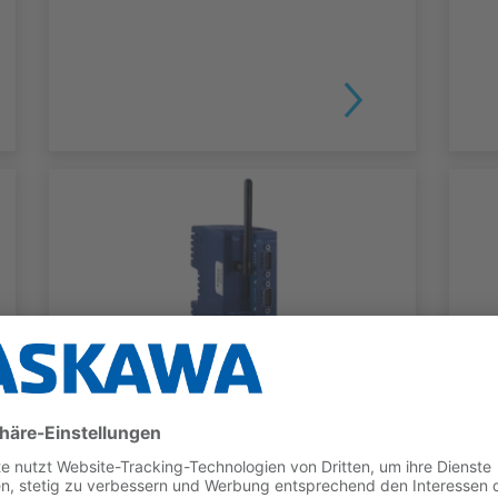
TELESERVICE
Flexy IOT Router
TYP
BENEFITS