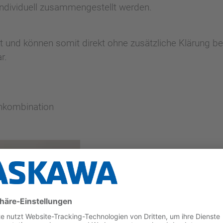
individuell zusammengestellt werden.
rt und können somit direkt ohne zusätzliche Klärung be
r.
enkombination