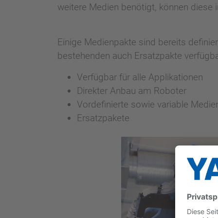
weitere Medien benötigt, können diese 
Einige Medienpakte sind bereits definie
bestehenden auch Ersatzpakte verfügba
Verfügbar für alle Applikationen
Direkter Anbau am Roboter
Vordefinierte sowie variable Medi
Ersatzpakete