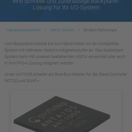
eine schnelle und zuverlässige Backplane-
Lösung für Ihr I/O-System
Yaskawa Deutschland
Motion Control
SliceBus-Technologie
Vom Backplane-Master bis zum Slave bieten wir ein komplettes
System mit mehreren Geschwindigkeitsstufen an. Das skalierbare
System kann mit unseren bestehenden ASICs verwendet oder auch
in Ihre FPGA-Lösung integriert werden.
Unser ANTAIOS arbeitet als Slice-Bus-Master für die Slave-Controller
NOTOS und SNAP+.