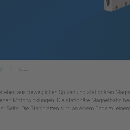
ör
SGLG
tehen aus beweglichen Spulen und stationären Magnet
enen Motorwicklungen. Die stationäre Magnetbahn best
eder Seite. Die Stahlplatten sind an einem Ende zu ei