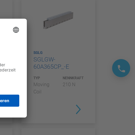
SGLG
SGLGW-
60A365CP_-E
T
TYP
NENNKRAFT
Moving
210 N
Coil