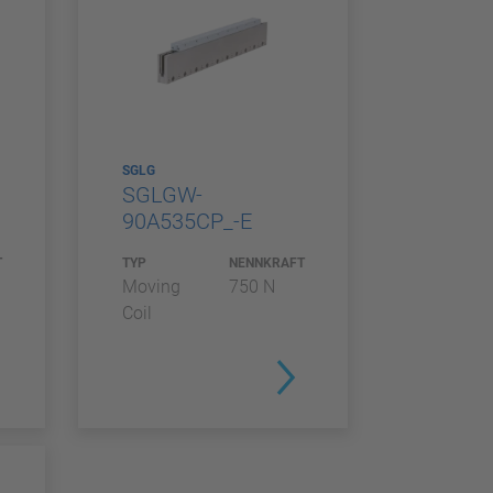
SGLG
SGLGW-
90A535CP_-E
T
TYP
NENNKRAFT
Moving
750 N
Coil