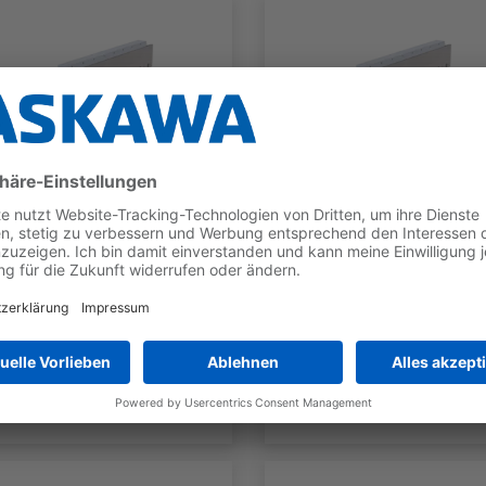
SGLG
SGLG
SGLGW-
SGLGW-
60A140CP_-E
60A253CP_-E
TYP
NENNKRAFT
TYP
NENNKRAF
Moving
70 N
Moving
140 N
Coil
Coil