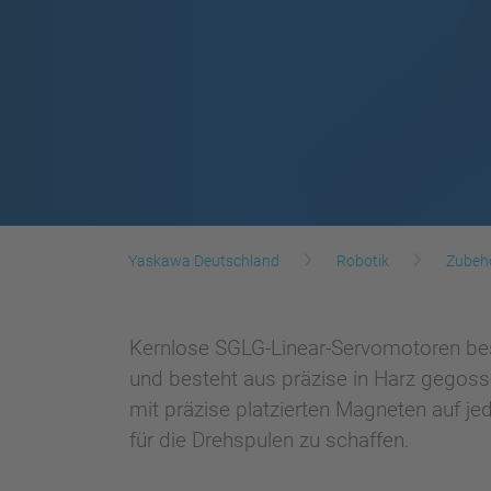
Yaskawa Deutschland
Robotik
Zubeh
Kernlose SGLG-Linear-Servomotoren bes
und besteht aus präzise in Harz gegoss
mit präzise platzierten Magneten auf j
für die Drehspulen zu schaffen.