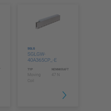
SGLG
SGLGW-
40A365CP_-E
T
TYP
NENNKRAFT
Moving
47 N
Coil