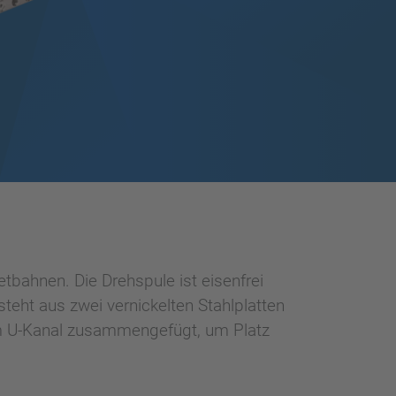
bahnen. Die Drehspule ist eisenfrei
eht aus zwei vernickelten Stahlplatten
nem U-Kanal zusammengefügt, um Platz