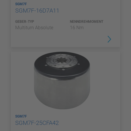
SGM7F
SGM7F-16D7A11
GEBER-TYP
NENNDREHMOMENT
Multiturn Absolute
16 Nm
SGM7F
SGM7F-25CFA42