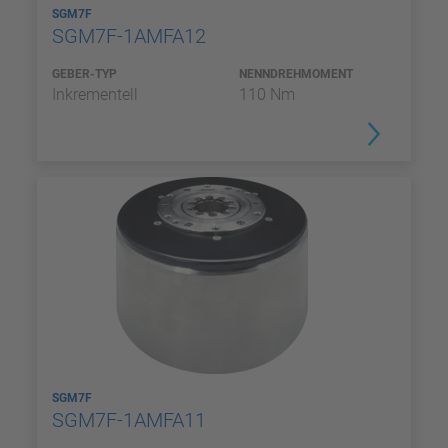
SGM7F
SGM7F-1AMFA12
GEBER-TYP
NENNDREHMOMENT
Inkrementell
110 Nm
SGM7F
SGM7F-1AMFA11