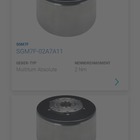
SGM7F
SGM7F-02A7A11
GEBER-TYP
NENNDREHMOMENT
Multiturn Absolute
2 Nm