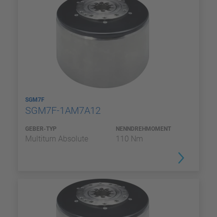
SGM7F
SGM7F-1AM7A12
GEBER-TYP
NENNDREHMOMENT
Multiturn Absolute
110 Nm