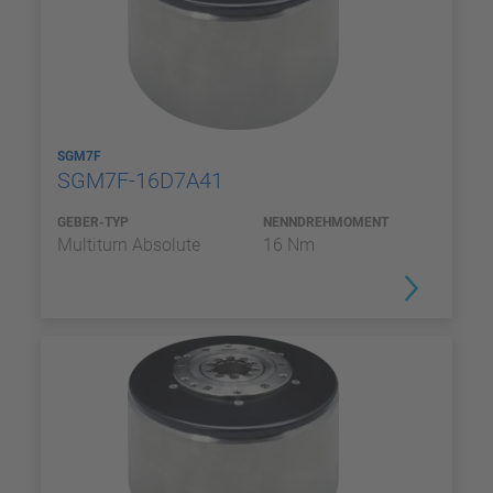
SGM7F
SGM7F-16D7A41
GEBER-TYP
NENNDREHMOMENT
Multiturn Absolute
16 Nm