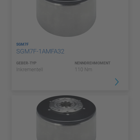
SGM7F
SGM7F-1AMFA32
GEBER-TYP
NENNDREHMOMENT
Inkrementell
110 Nm