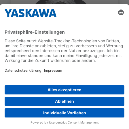
SGM7F
SGM7F-25CFA12
GEBER-TYP
NENNDREHMOMENT
Inkrementell
25 Nm