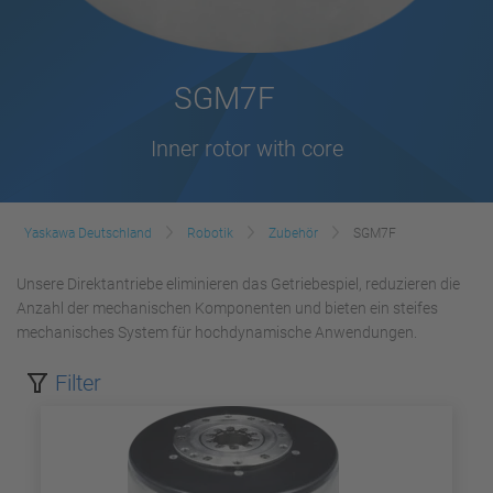
SGM7F
Inner rotor with core
Yaskawa Deutschland
Robotik
Zubehör
SGM7F
Unsere Direktantriebe eliminieren das Getriebespiel, reduzieren die
Anzahl der mechanischen Komponenten und bieten ein steifes
mechanisches System für hochdynamische Anwendungen.
Filter