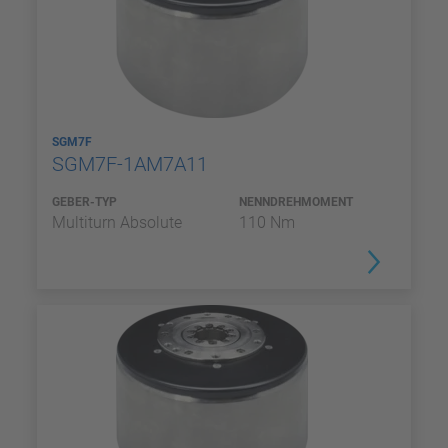
SGM7F
SGM7F-1AM7A11
GEBER-TYP
NENNDREHMOMENT
Multiturn Absolute
110 Nm