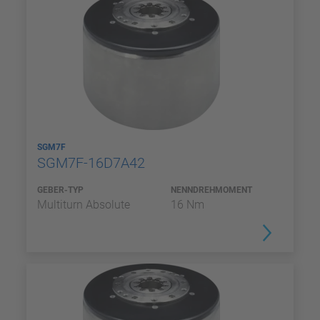
SGM7F
SGM7F-16D7A42
GEBER-TYP
NENNDREHMOMENT
Multiturn Absolute
16 Nm