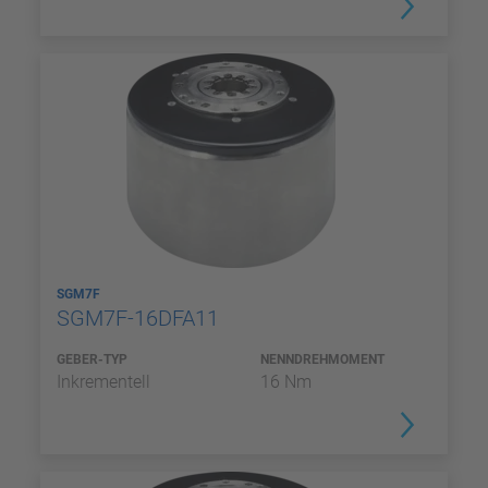
SGM7F
SGM7F-16DFA11
GEBER-TYP
NENNDREHMOMENT
Inkrementell
16 Nm