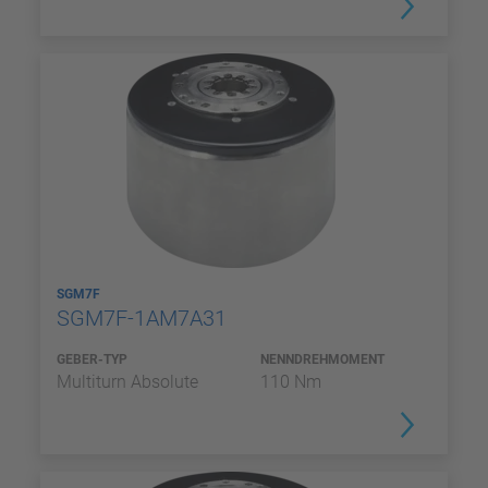
SGM7F
SGM7F-1AM7A31
GEBER-TYP
NENNDREHMOMENT
Multiturn Absolute
110 Nm