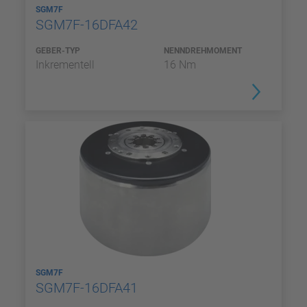
SGM7F
SGM7F-16DFA42
GEBER-TYP
NENNDREHMOMENT
Inkrementell
16 Nm
SGM7F
SGM7F-16DFA41