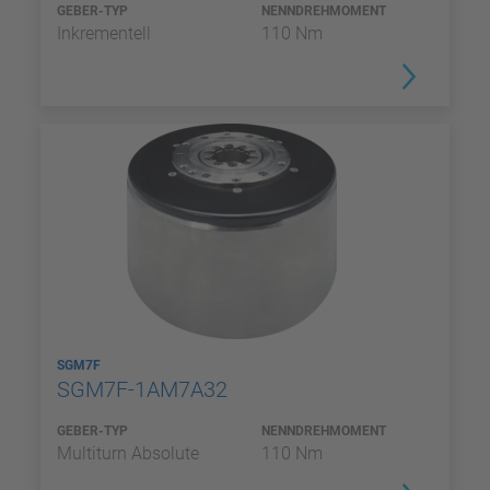
GEBER-TYP
NENNDREHMOMENT
Inkrementell
110 Nm
SGM7F
SGM7F-1AM7A32
GEBER-TYP
NENNDREHMOMENT
Multiturn Absolute
110 Nm