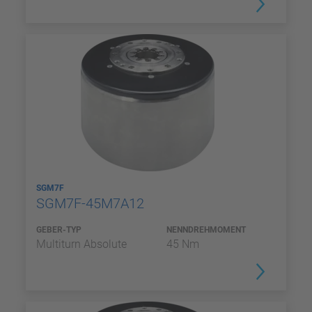
SGM7F
SGM7F-45M7A12
GEBER-TYP
NENNDREHMOMENT
Multiturn Absolute
45 Nm