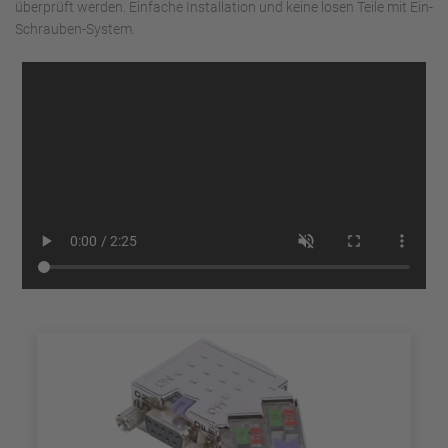
überprüft werden. Einfache Installation und keine losen Teile mit Ein-
Schrauben-System.