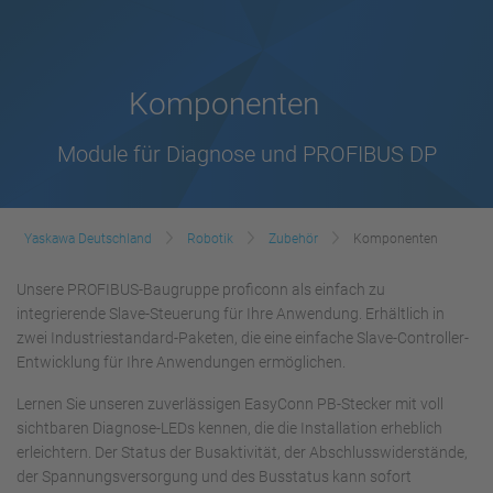
Komponenten
Module für Diagnose und PROFIBUS DP
Yaskawa Deutschland
Robotik
Zubehör
Komponenten
Unsere PROFIBUS-Baugruppe proficonn als einfach zu
integrierende Slave-Steuerung für Ihre Anwendung. Erhältlich in
zwei Industriestandard-Paketen, die eine einfache Slave-Controller-
Entwicklung für Ihre Anwendungen ermöglichen.
Lernen Sie unseren zuverlässigen EasyConn PB-Stecker mit voll
sichtbaren Diagnose-LEDs kennen, die die Installation erheblich
erleichtern. Der Status der Busaktivität, der Abschlusswiderstände,
der Spannungsversorgung und des Busstatus kann sofort