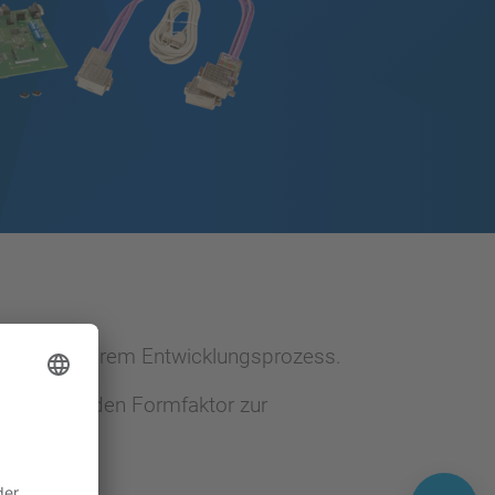
zen Sie in Ihrem Entwicklungsprozess.
zu bedienenden Formfaktor zur