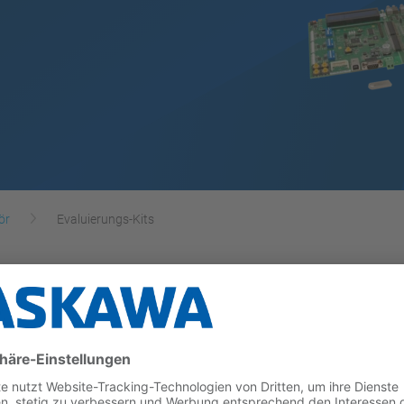
ör
Evaluierungs-Kits
Kommunikation, PLC- und Motion-Anwendungen unterstüt
ichen Funktionen und Schnittstellen in einem einfach 