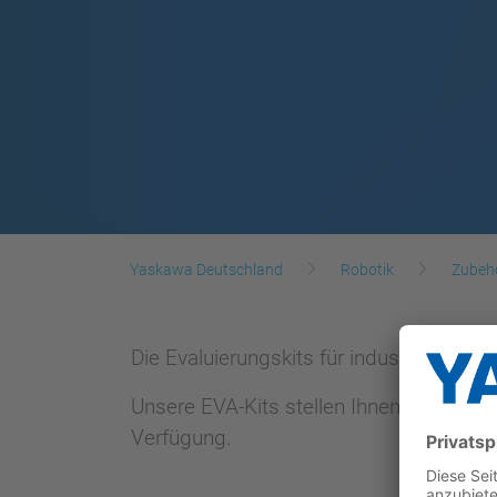
Yaskawa Deutschland
Robotik
Zubeh
Die Evaluierungskits für industrielle 
Unsere EVA-Kits stellen Ihnen alle mögl
Verfügung.