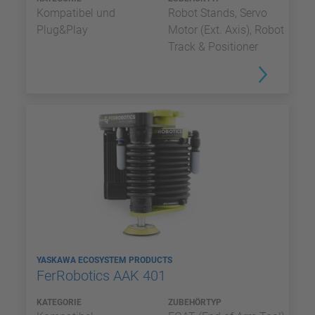
Kompatibel und
Robot Stands, Servo
Plug&Play
Motor (Ext. Axis), Robot
Track & Positioner
YASKAWA ECOSYSTEM PRODUCTS
FerRobotics AAK 401
KATEGORIE
ZUBEHÖRTYP