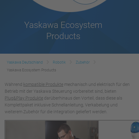
Yaskawa Ecosystem
Products
Yaskawa Deutschland
Robotik
Zubehör
Yaskawa Ecosystem Products
Während
kompatible Produkte
mechanisch und elektrisch für den
Betrieb mit der Yaskawa Steuerung vorbereitet sind, bieten
Plug&Play Produkte
darüberhinaus den Vorteil, dass diese als
Komplettpaket inklusive Schnellanleitung, Verkabelung und
weiterem Zubehör für die Integration geliefert werden.