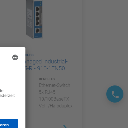
ETHERNET-SWITCHES
VIPA unmanaged Industrial-
Switch EN5-R - 910-1EN50
TYP
BENEFITS
Ethernet-Switch
5x RJ45
10/100BaseTX
Voll-/Halbduplex