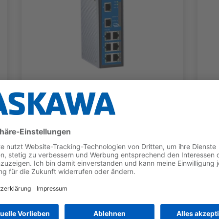
ETHERNET-SWITCHES
VIPA managed Industrial-
Switch PN8-RD - 911-
2PN80
TYP
BENEFITS
PROFINET-Switch
8x RJ45
10/100BaseTX
Voll-/Halbduplex