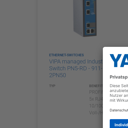
ETHERNET-SWITCHES
VIPA managed Industrial-
Switch PN5-RD - 911-
2PN50
TYP
BENEFITS
PROFINET-Switch
5x RJ45
10/100BaseTX
Voll-/Halbduplex