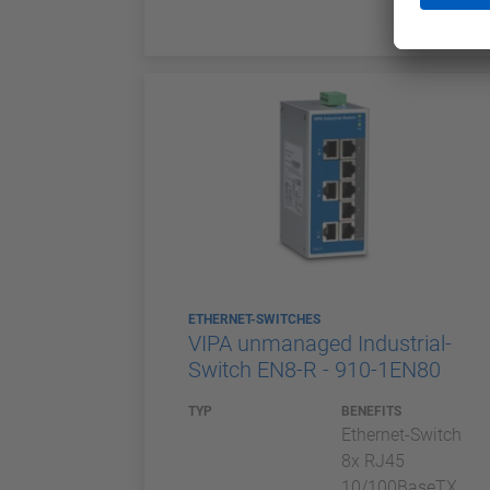
ETHERNET-SWITCHES
VIPA unmanaged Industrial-
Switch EN8-R - 910-1EN80
TYP
BENEFITS
Ethernet-Switch
8x RJ45
10/100BaseTX