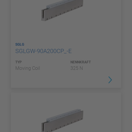
SGLG
SGLGW-90A200CP_-E
TYP
NENNKRAFT
Moving Coil
325 N