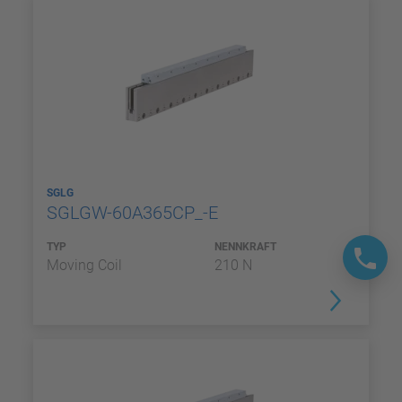
SGLG
SGLGW-60A365CP_-E
TYP
NENNKRAFT
Moving Coil
210 N