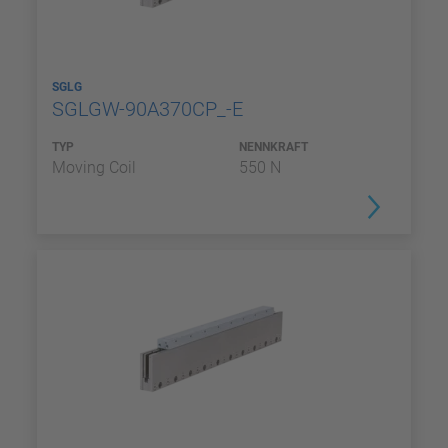
SGLG
SGLGW-90A370CP_-E
TYP
NENNKRAFT
Moving Coil
550 N