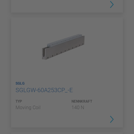
SGLG
SGLGW-60A253CP_-E
TYP
NENNKRAFT
Moving Coil
140 N