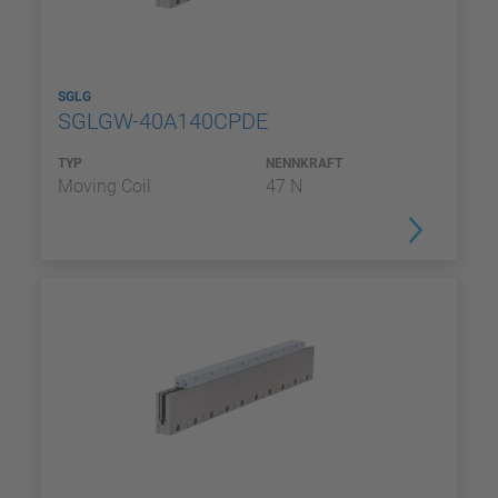
SGLG
SGLGW-40A140CPDE
TYP
NENNKRAFT
Moving Coil
47 N