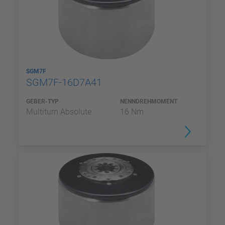
SGM7F
SGM7F-16D7A41
GEBER-TYP
NENNDREHMOMENT
Multiturn Absolute
16 Nm