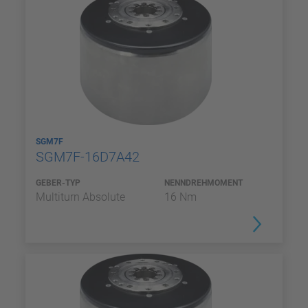
SGM7F
SGM7F-16D7A42
GEBER-TYP
NENNDREHMOMENT
Multiturn Absolute
16 Nm