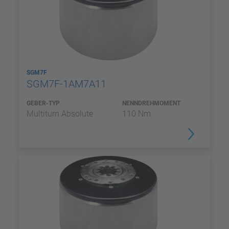
SGM7F
SGM7F-1AM7A11
GEBER-TYP
NENNDREHMOMENT
Multiturn Absolute
110 Nm