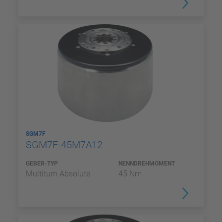
SGM7F
SGM7F-45M7A12
GEBER-TYP
NENNDREHMOMENT
Multiturn Absolute
45 Nm