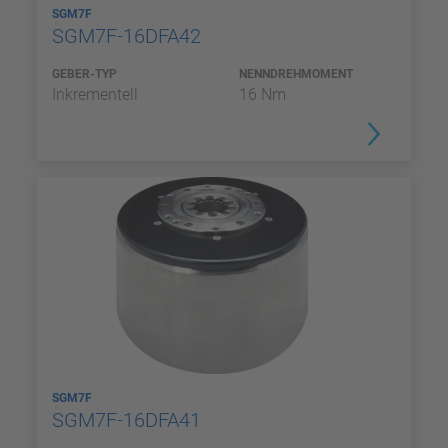
SGM7F
SGM7F-16DFA42
GEBER-TYP
NENNDREHMOMENT
Inkrementell
16 Nm
SGM7F
SGM7F-16DFA41