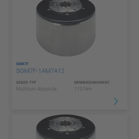
SGM7F
SGM7F-1AM7A12
GEBER-TYP
NENNDREHMOMENT
Multiturn Absolute
110 Nm