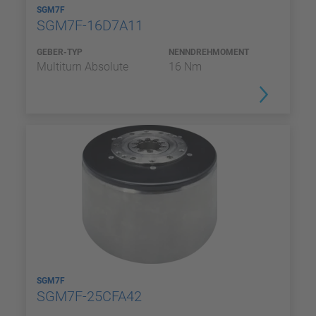
SGM7F
SGM7F-16D7A11
GEBER-TYP
NENNDREHMOMENT
Multiturn Absolute
16 Nm
SGM7F
SGM7F-25CFA42