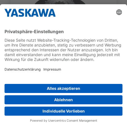
SGM7F
SGM7F-25CFA12
GEBER-TYP
NENNDREHMOMENT
Inkrementell
25 Nm