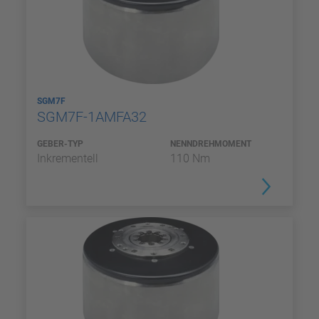
SGM7F
SGM7F-1AMFA32
GEBER-TYP
NENNDREHMOMENT
Inkrementell
110 Nm