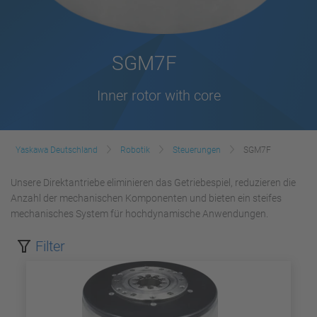
SGM7F
Inner rotor with core
Yaskawa Deutschland
Robotik
Steuerungen
SGM7F
Unsere Direktantriebe eliminieren das Getriebespiel, reduzieren die
Anzahl der mechanischen Komponenten und bieten ein steifes
mechanisches System für hochdynamische Anwendungen.
Filter