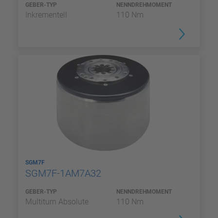
GEBER-TYP
NENNDREHMOMENT
Inkrementell
110 Nm
SGM7F
SGM7F-1AM7A32
GEBER-TYP
NENNDREHMOMENT
Multiturn Absolute
110 Nm