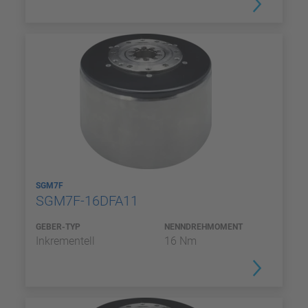
SGM7F
SGM7F-16DFA11
GEBER-TYP
NENNDREHMOMENT
Inkrementell
16 Nm