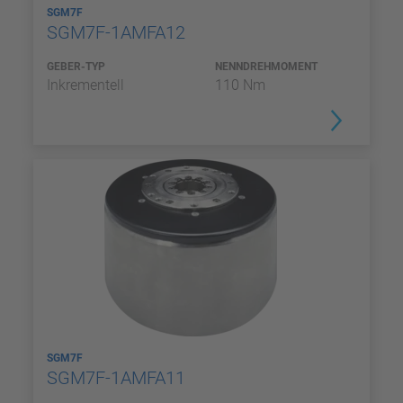
SGM7F
SGM7F-1AMFA12
GEBER-TYP
NENNDREHMOMENT
Inkrementell
110 Nm
SGM7F
SGM7F-1AMFA11