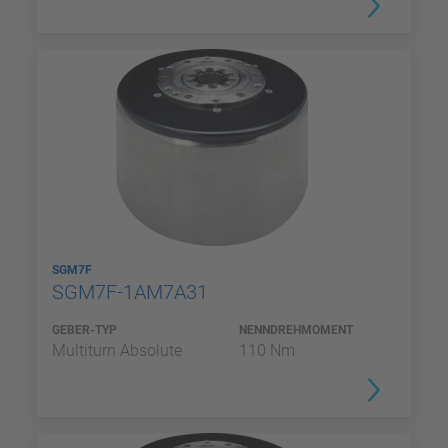
SGM7F
SGM7F-1AM7A31
GEBER-TYP
NENNDREHMOMENT
Multiturn Absolute
110 Nm