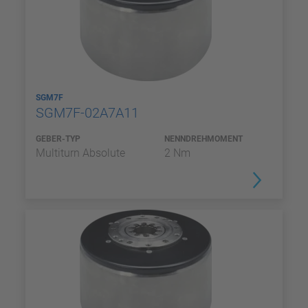
SGM7F
SGM7F-02A7A11
GEBER-TYP
NENNDREHMOMENT
Multiturn Absolute
2 Nm