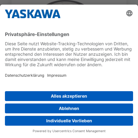
SGM7E
SGM7E-25DFA11
GEBER-TYP
NENNDREHMOMENT
Inkrementell
25 Nm