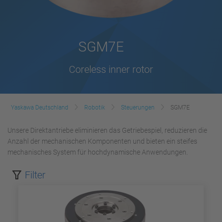
SGM7E
Coreless inner rotor
Yaskawa Deutschland
Robotik
Steuerungen
SGM7E
Unsere Direktantriebe eliminieren das Getriebespiel, reduzieren die
Anzahl der mechanischen Komponenten und bieten ein steifes
mechanisches System für hochdynamische Anwendungen.
Filter