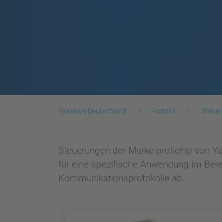
Yaskawa Deutschland
Robotik
Steue
Steuerungen der Marke profichip von Ya
für eine spezifische Anwendung im Ber
Kommunikationsprotokolle ab.