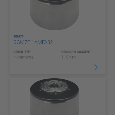
SGM7F
SGM7F-1AMFA32
GEBER-TYP
NENNDREHMOMENT
Inkrementell
110 Nm