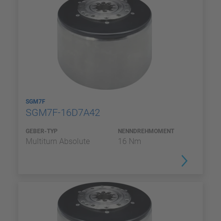
SGM7F
SGM7F-16D7A42
GEBER-TYP
NENNDREHMOMENT
Multiturn Absolute
16 Nm