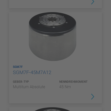
SGM7F
SGM7F-45M7A12
GEBER-TYP
NENNDREHMOMENT
Multiturn Absolute
45 Nm