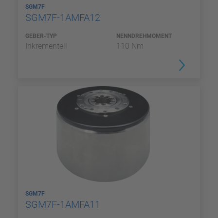
SGM7F
SGM7F-1AMFA12
GEBER-TYP
NENNDREHMOMENT
Inkrementell
110 Nm
SGM7F
SGM7F-1AMFA11