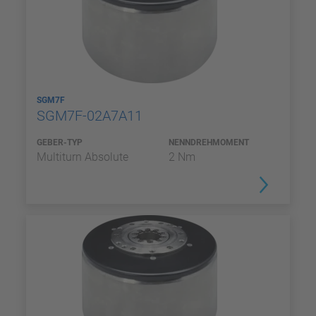
SGM7F
SGM7F-02A7A11
GEBER-TYP
NENNDREHMOMENT
Multiturn Absolute
2 Nm