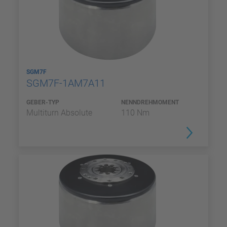
SGM7F
SGM7F-1AM7A11
GEBER-TYP
NENNDREHMOMENT
Multiturn Absolute
110 Nm