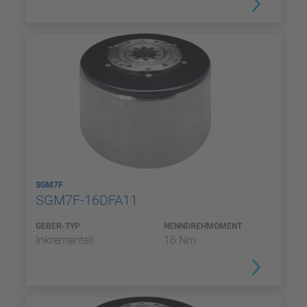
SGM7F
SGM7F-16DFA11
GEBER-TYP
NENNDREHMOMENT
Inkrementell
16 Nm