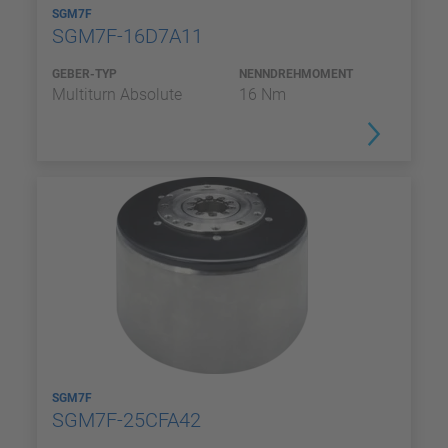
SGM7F
SGM7F-16D7A11
GEBER-TYP
NENNDREHMOMENT
Multiturn Absolute
16 Nm
SGM7F
SGM7F-25CFA42