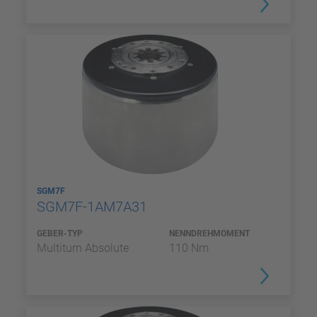
SGM7F
SGM7F-1AM7A31
GEBER-TYP
NENNDREHMOMENT
Multiturn Absolute
110 Nm