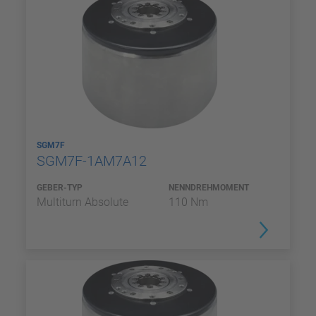
SGM7F
SGM7F-1AM7A12
GEBER-TYP
NENNDREHMOMENT
Multiturn Absolute
110 Nm