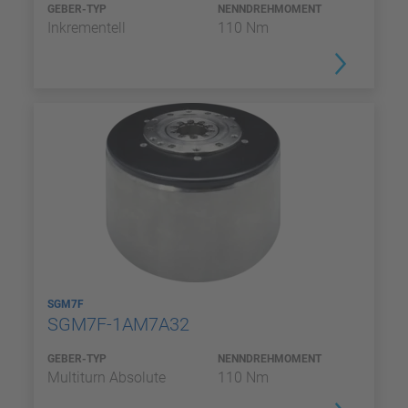
GEBER-TYP
NENNDREHMOMENT
Inkrementell
110 Nm
SGM7F
SGM7F-1AM7A32
GEBER-TYP
NENNDREHMOMENT
Multiturn Absolute
110 Nm