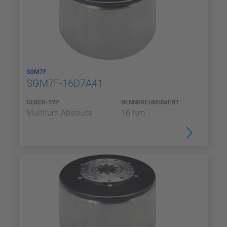
SGM7F
SGM7F-16D7A41
GEBER-TYP
NENNDREHMOMENT
Multiturn Absolute
16 Nm