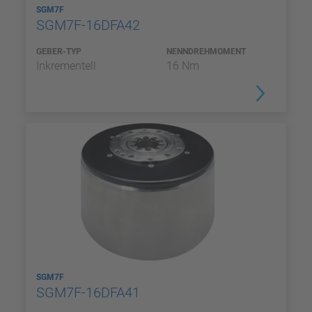
SGM7F
SGM7F-16DFA42
GEBER-TYP
NENNDREHMOMENT
Inkrementell
16 Nm
SGM7F
SGM7F-16DFA41