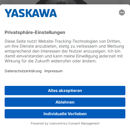
SGM7F
SGM7F-25CFA12
GEBER-TYP
NENNDREHMOMENT
Inkrementell
25 Nm