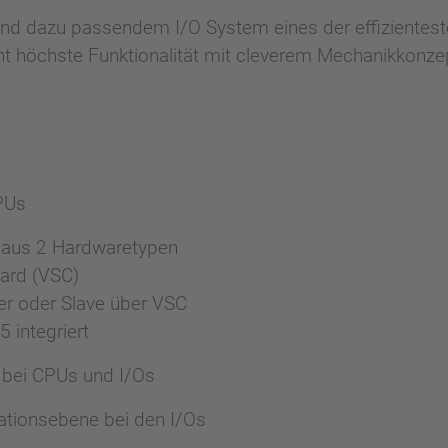
und dazu passendem I/O System eines der effiziente
t höchste Funktionalität mit cleverem Mechanikkonzep
CPUs
 aus 2 Hardwaretypen
ard (VSC)
r oder Slave über VSC
 integriert
bei CPUs und I/Os
lationsebene bei den I/Os