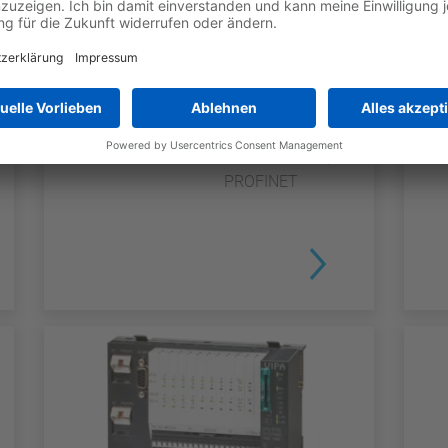
SLIO
CPU 017PN - 017-CEFPR00
TYP
BENEFITS
CPU
SPEED7 |
512...2.048KB |
PROFINET