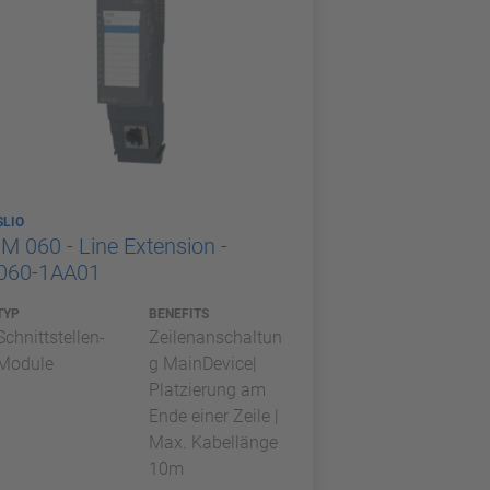
SLIO
IM 060 - Line Extension -
060-1AA01
TYP
BENEFITS
Schnittstellen-
Zeilenanschaltun
Module
g MainDevice|
Platzierung am
Ende einer Zeile |
Max. Kabellänge
10m