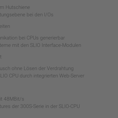
mm Hutschiene
htungsebene bei den I/Os
iten
kation bei CPUs generierbar
steme mit den SLIO Interface-Modulen
t
usch ohne Lösen der Verdrahtung
 SLIO CPU durch integrierten Web-Server
t 48MBit/s
ures der 300S-Serie in der SLIO-CPU