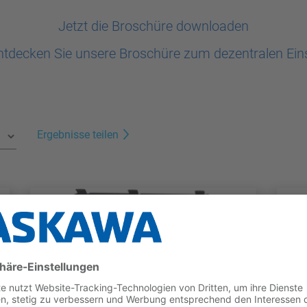
Jetzt die Broschüre downloaden
tdecken Sie unsere Broschüre zum dezentralen Ein
Ergebnisse teilen