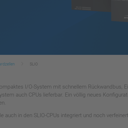
rdzellen
SLIO
 kompaktes I/O-System mit schnellem Rückwandbus, E
System auch CPUs lieferbar. Ein völlig neues Konfigur
en.
auch in den SLIO-CPUs integriert und noch verfeinert