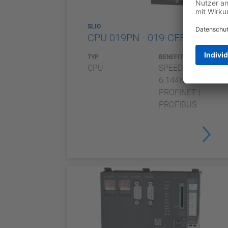
SLIO
CPU 019PN - 019-CEFPM00
TYP
BENEFITS
CPU
SPEED7 |
6.144KB |
PROFINET |
PROFIBUS