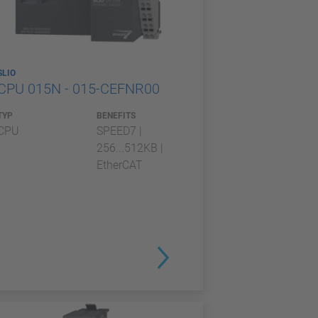
SLIO
CPU 015N - 015-CEFNR00
TYP
BENEFITS
CPU
SPEED7 |
256...512KB |
EtherCAT