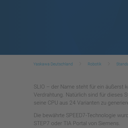
Yaskawa Deutschland
Robotik
Standa
SLIO – der Name steht für ein äußerst
Verdrahtung. Natürlich sind für dieses 
seine CPU aus 24 Varianten zu generier
Die bewährte SPEED7-Technologie wurde 
STEP7 oder TIA Portal von Siemens.