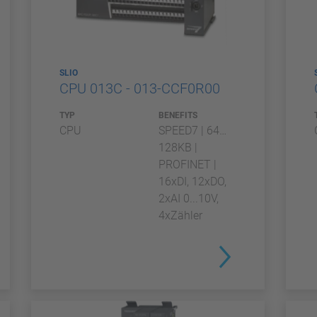
SLIO
CPU 013C - 013-CCF0R00
TYP
BENEFITS
CPU
SPEED7 | 64…
128KB |
PROFINET |
16xDI, 12xDO,
2xAI 0...10V,
4xZähler