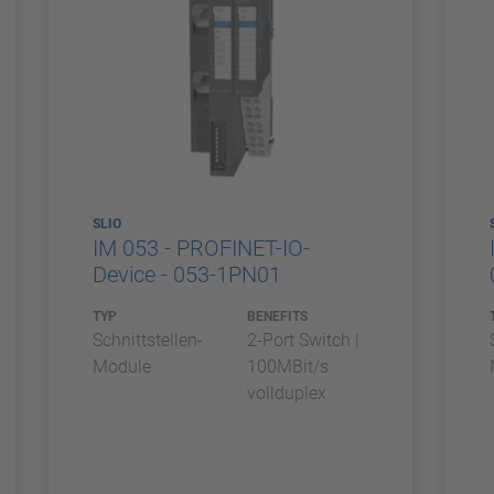
SLIO
IM 053 - PROFINET-IO-
Device - 053-1PN01
TYP
BENEFITS
Schnittstellen-
2-Port Switch |
Module
100MBit/s
vollduplex