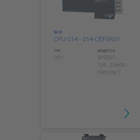
SLIO
CPU 014 - 014-CEF0R01
TYP
BENEFITS
CPU
SPEED7 |
128...256KB |
PROFINET