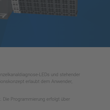
inzelkanaldiagnose-LEDs und stehender
ationskonzept erlaubt dem Anwender,
. Die Programmierung erfolgt über