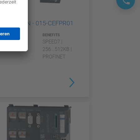
SLIO
CPU 015PN - 015-CEFPR01
TYP
BENEFITS
CPU
SPEED7 |
256...512KB |
PROFINET