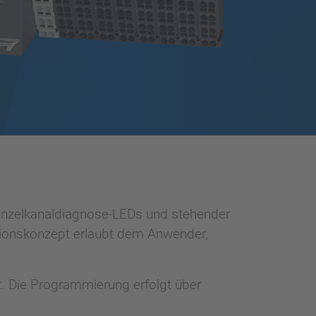
inzelkanaldiagnose-LEDs und stehender
ationskonzept erlaubt dem Anwender,
. Die Programmierung erfolgt über