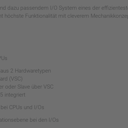
und dazu passendem I/O System eines der effiziente
t höchste Funktionalität mit cleverem Mechanikkonzep
CPUs
 aus 2 Hardwaretypen
ard (VSC)
r oder Slave über VSC
 integriert
bei CPUs und I/Os
lationsebene bei den I/Os