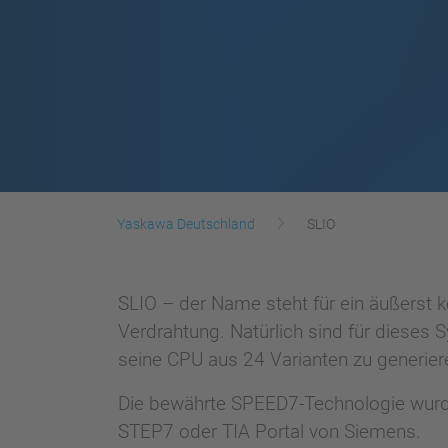
Yaskawa Deutschland
SLIO
SLIO – der Name steht für ein äußerst
Verdrahtung. Natürlich sind für dieses 
seine CPU aus 24 Varianten zu generier
Die bewährte SPEED7-Technologie wurde 
STEP7 oder TIA Portal von Siemens.