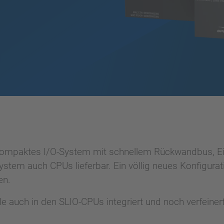
 kompaktes I/O-System mit schnellem Rückwandbus, E
System auch CPUs lieferbar. Ein völlig neues Konfigur
en.
auch in den SLIO-CPUs integriert und noch verfeinert