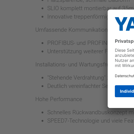
SLIO komplett montierbar auf 35
Innovative treppenförmige Verdra
Umfassende Kommunikationsmöglichke
PROFIBUS- und PROFINET-Kommuni
Unterstützung weiterer Feldbussy
Installations- und Wartungsfreundlichkei
"Stehende Verdrahtung" zum Austa
Deutlich vereinfachter Service der
Hohe Performance
Schnelles Rückwandbuskonzept mi
SPEED7-Technologie und viele Feat