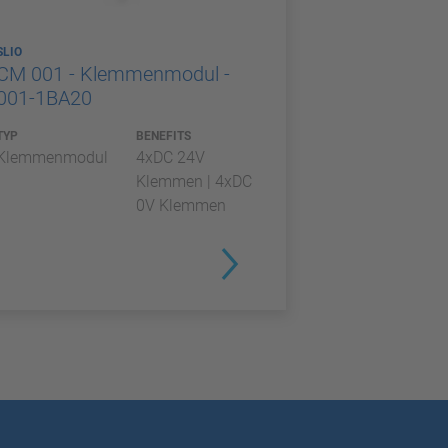
SLIO
CM 001 - Klemmenmodul -
001-1BA20
TYP
BENEFITS
Klemmenmodul
4xDC 24V
Klemmen | 4xDC
0V Klemmen