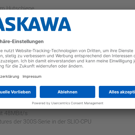
mm Hutschiene
htungsebene bei den I/Os
iten
kation bei CPUs generierbar
steme mit den SLIO Interface-Modulen
t
usch ohne Lösen der Verdrahtung
 SLIO CPU durch integrierten Web-Server
t 48MBit/s
ures der 300S-Serie in der SLIO-CPU