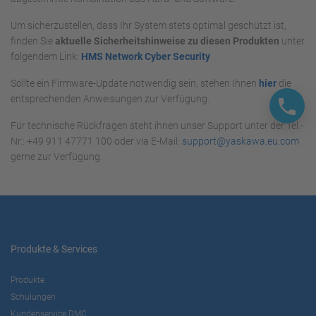
Um sicherzustellen, dass Ihr System stets optimal geschützt ist,
finden Sie
aktuelle Sicherheitshinweise zu diesen Produkten
unter
folgendem Link:
HMS Network Cyber Security
Sollte ein Firmware-Update notwendig sein, stehen Ihnen
hier
die
entsprechenden Anweisungen zur Verfügung.
Für technische Rückfragen steht ihnen unser Support unter der Tel.-
Nr.: +49 911 47771 100 oder via E-Mail:
support@yaskawa.eu.com
gerne zur Verfügung.
Produkte & Services
Produkte
Schulungen
Kundenservice DMC