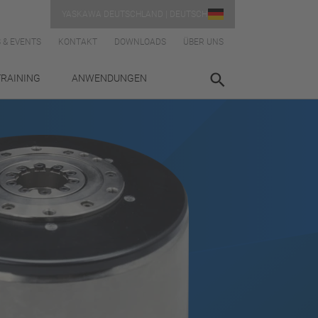
YASKAWA DEUTSCHLAND | DEUTSCH
 & EVENTS
KONTAKT
DOWNLOADS
ÜBER UNS
TRAINING
ANWENDUNGEN