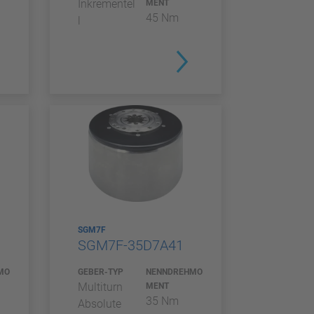
Inkrementel
MENT
45 Nm
l
SGM7F
SGM7F-35D7A41
MO
GEBER-TYP
NENNDREHMO
Multiturn
MENT
35 Nm
Absolute