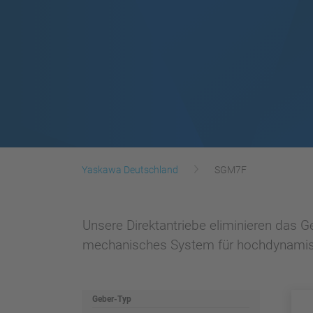
Yaskawa Deutschland
SGM7F
Unsere Direktantriebe eliminieren das 
mechanisches System für hochdynami
Geber-Typ