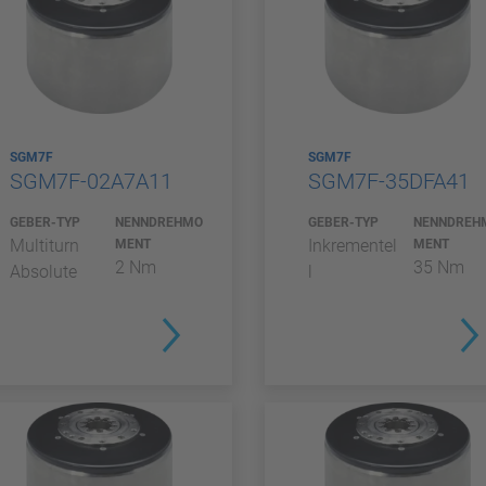
SGM7F
SGM7F
SGM7F-02A7A11
SGM7F-35DFA41
GEBER-TYP
NENNDREHMO
GEBER-TYP
NENNDREH
Multiturn
Inkrementel
MENT
MENT
2 Nm
35 Nm
Absolute
l