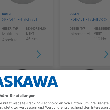
SGM7F
SGM7F
SGM7F-45M7A11
SGM7F-1AMFA32
GEBER-TYP
NENNDREHMO
GEBER-TYP
NENNDREH
Multiturn
Inkrementel
MENT
MENT
45 Nm
110 Nm
Absolute
l