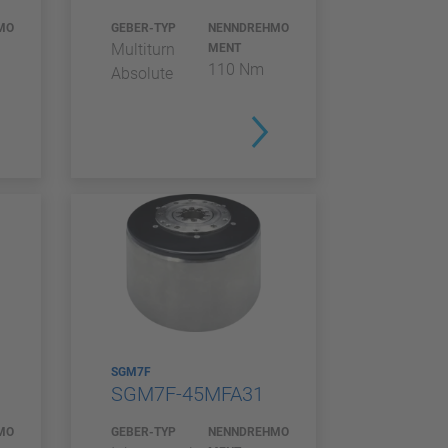
MO
GEBER-TYP
NENNDREHMO
Multiturn
MENT
110 Nm
Absolute
SGM7F
SGM7F-45MFA31
MO
GEBER-TYP
NENNDREHMO