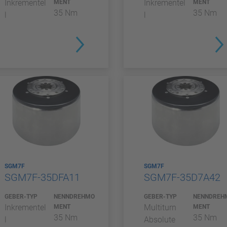
Inkrementel
Inkrementel
MENT
MENT
35 Nm
35 Nm
l
l
SGM7F
SGM7F
SGM7F-35DFA11
SGM7F-35D7A42
GEBER-TYP
NENNDREHMO
GEBER-TYP
NENNDREH
Inkrementel
Multiturn
MENT
MENT
35 Nm
35 Nm
l
Absolute