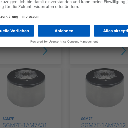
SGM7F
SGM7F
SGM7F-1AMFA12
SGM7F-1AMFA11
GEBER-TYP
NENNDREHMO
GEBER-TYP
NENNDREH
Inkrementel
Inkrementel
MENT
MENT
110 Nm
110 Nm
l
l
SGM7F
SGM7F
SGM7F-1AM7A31
SGM7F-1AM7A12