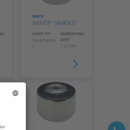
SGM7F
SGM7F-1AMFA31
MO
GEBER-TYP
NENNDREHMO
Inkrementel
MENT
110 Nm
l