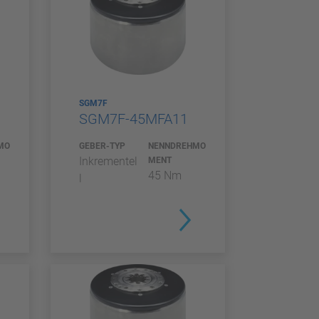
SGM7F
SGM7F-45MFA11
MO
GEBER-TYP
NENNDREHMO
Inkrementel
MENT
45 Nm
l