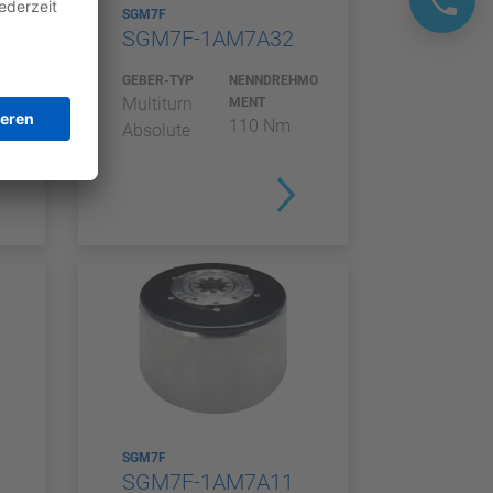
SGM7F
SGM7F-1AM7A32
MO
GEBER-TYP
NENNDREHMO
Multiturn
MENT
110 Nm
Absolute
SGM7F
SGM7F-1AM7A11