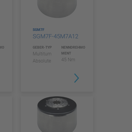
SGM7F
SGM7F-45M7A12
MO
GEBER-TYP
NENNDREHMO
Multiturn
MENT
45 Nm
Absolute