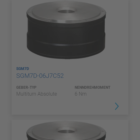
SGM7D
SGM7D-06J7C52
GEBER-TYP
NENNDREHMOMENT
Multiturn Absolute
6 Nm