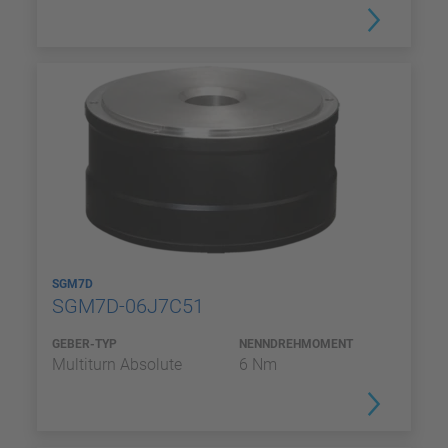
SGM7D
SGM7D-06J7C51
GEBER-TYP
NENNDREHMOMENT
Multiturn Absolute
6 Nm