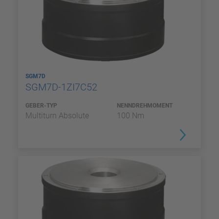
SGM7D
SGM7D-1ZI7C52
GEBER-TYP
NENNDREHMOMENT
Multiturn Absolute
100 Nm