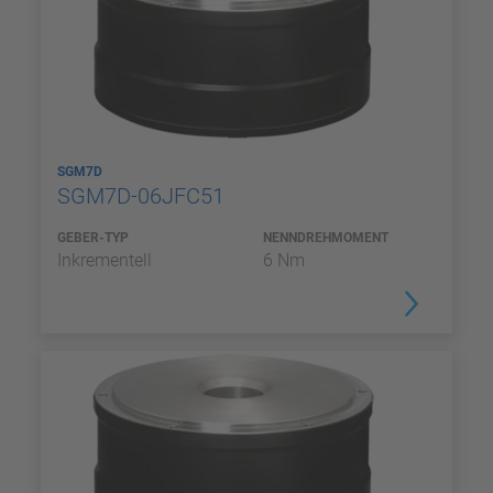
SGM7D
SGM7D-06JFC51
GEBER-TYP
NENNDREHMOMENT
Inkrementell
6 Nm