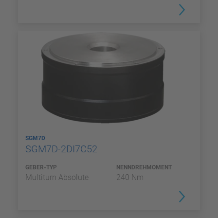
SGM7D
SGM7D-2DI7C52
GEBER-TYP
NENNDREHMOMENT
Multiturn Absolute
240 Nm