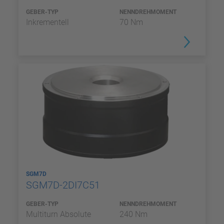
GEBER-TYP
NENNDREHMOMENT
Inkrementell
70 Nm
SGM7D
SGM7D-2DI7C51
GEBER-TYP
NENNDREHMOMENT
Multiturn Absolute
240 Nm