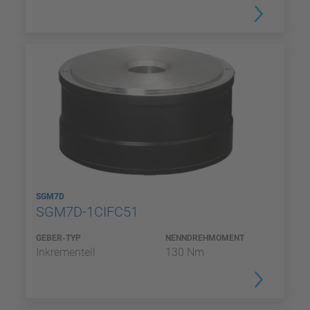
SGM7D
SGM7D-1CIFC51
GEBER-TYP
NENNDREHMOMENT
Inkrementell
130 Nm