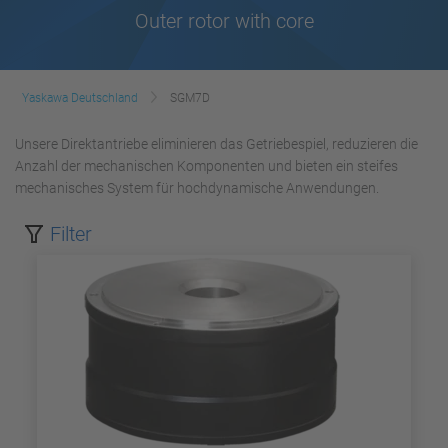
Outer rotor with core
Yaskawa Deutschland
SGM7D
Unsere Direktantriebe eliminieren das Getriebespiel, reduzieren die
Anzahl der mechanischen Komponenten und bieten ein steifes
mechanisches System für hochdynamische Anwendungen.
Filter