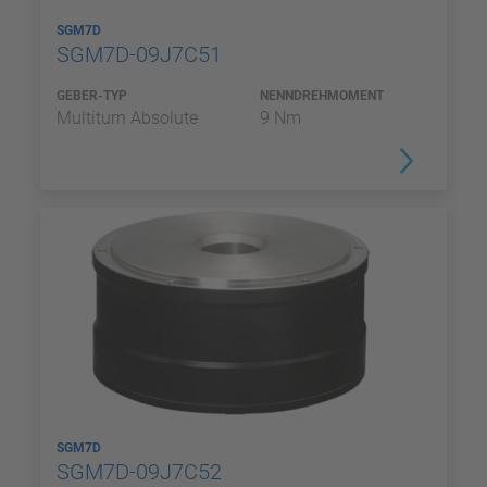
SGM7D
SGM7D-09J7C51
GEBER-TYP
NENNDREHMOMENT
Multiturn Absolute
9 Nm
SGM7D
SGM7D-09J7C52