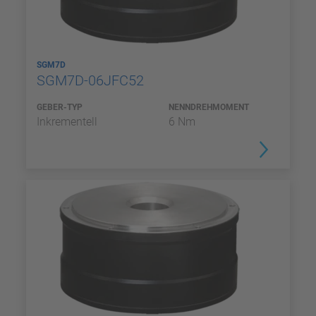
SGM7D
SGM7D-06JFC52
GEBER-TYP
NENNDREHMOMENT
Inkrementell
6 Nm