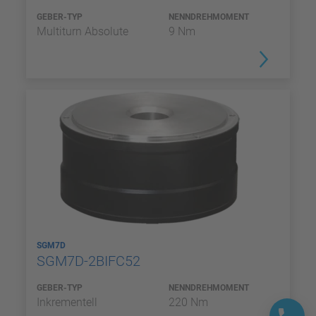
GEBER-TYP
NENNDREHMOMENT
Multiturn Absolute
9 Nm
SGM7D
SGM7D-2BIFC52
GEBER-TYP
NENNDREHMOMENT
Inkrementell
220 Nm