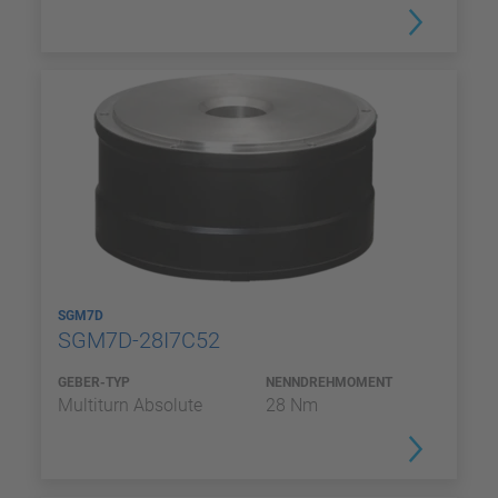
SGM7D
SGM7D-28I7C52
GEBER-TYP
NENNDREHMOMENT
Multiturn Absolute
28 Nm