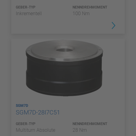
GEBER-TYP
NENNDREHMOMENT
Inkrementell
100 Nm
SGM7D
SGM7D-28I7C51
GEBER-TYP
NENNDREHMOMENT
Multiturn Absolute
28 Nm