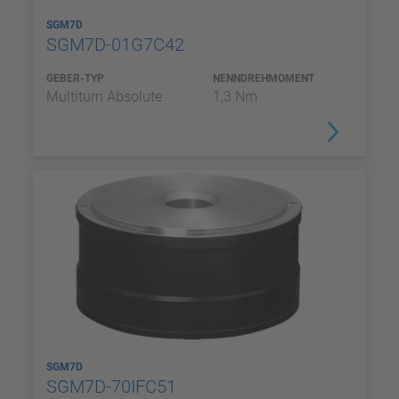
SGM7D
SGM7D-01G7C42
GEBER-TYP
NENNDREHMOMENT
Multiturn Absolute
1,3 Nm
SGM7D
SGM7D-70IFC51