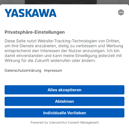
SGM7D
SGM7D-09JFC51
GEBER-TYP
NENNDREHMOMENT
Inkrementell
9 Nm