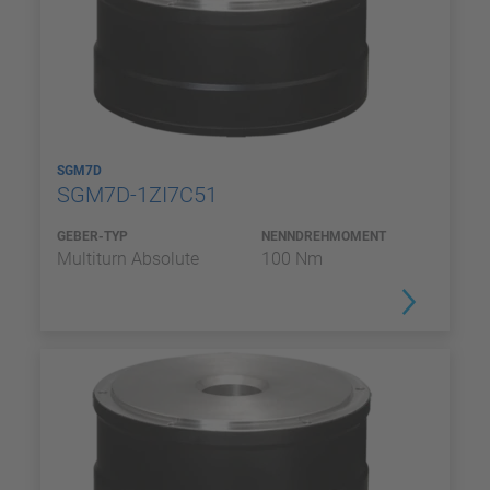
SGM7D
SGM7D-1ZI7C51
GEBER-TYP
NENNDREHMOMENT
Multiturn Absolute
100 Nm