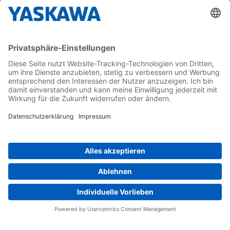
Yaskawa Europe GmbH
Karriere
Kontakt
Kontaktformular
Newsletter
Follow us on...
Home
AGB
Impressum
Privacy
Cookie Choices
Whistleblowing
Yaskawa Europe GmbH