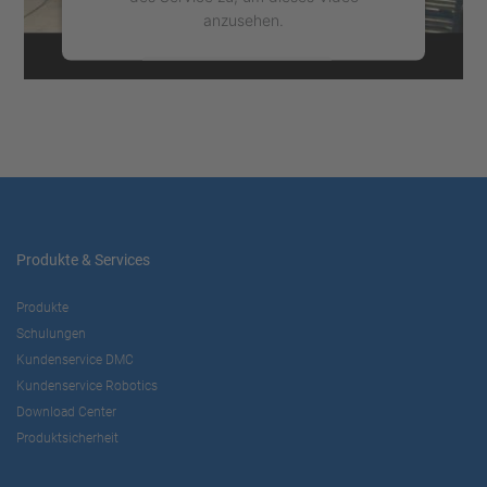
anzusehen.
Mehr Informationen
Akzeptieren
powered by
Usercentrics Consent
Management Platform
Produkte & Services
Produkte
Schulungen
Kundenservice DMC
Kundenservice Robotics
Download Center
Produktsicherheit